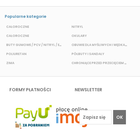
Popularne kategorie
CAŁOROCZNE
NITRYL
P
CAŁOROCZNE
OKULARY
H
BUTY GUMOWE / PCV / NITRYL / EVA
OBUWIE DLA MYŚLIWYCH I WĘDKARZY
T
POLIURETAN
PÓŁBUTY I SANDAŁY
O
ZIMA
CHRONIĄCE PRZED PRZECIĘCIEM I PRZEKŁUCIEM
W
FORMY PŁATNOŚCI
NEWSLETTER
OK