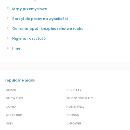
Maty przemysłowe
Sprzęt do pracy na wysokości
Ochrona ppoż i bezpieczeństwo ruchu
Higiena i czystość
Inne
Popularne marki
DEMAR
HF SAFETY
G
DELTA PLUS
IRUDEK SEKURALT
D
COFRA
HONEYWELL
H
ATLAS BHP
SPERIAN
P
UVEX
U-POWER
J