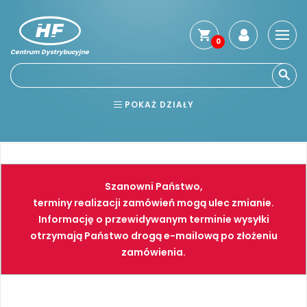
0
Centrum Dystrybucyjne
Stro
głó
Usłu
POKAŻ DZIAŁY
Reg
Jak
BHP
ELEKTRONARZĘDZIA
kup
Kosz
NARZĘDZIA
SPAWALNICTWO
dos
Szanowni Państwo,
Gwa
FARBY
PNEUMATYKA
terminy realizacji zamówień mogą ulec zmianie.
i
Informację o przewidywanym terminie wysyłki
zwro
otrzymają Państwo drogą e-mailową po złożeniu
Płat
zamówienia.
Kont