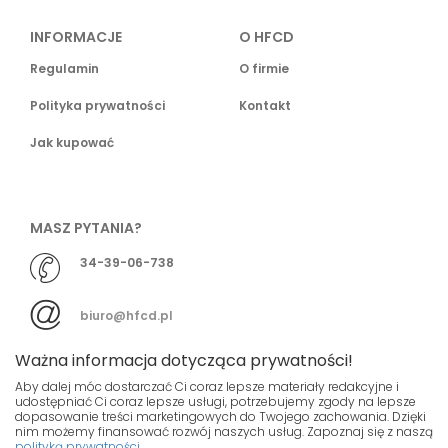
INFORMACJE
O HFCD
Regulamin
O firmie
Polityka prywatności
Kontakt
Jak kupować
MASZ PYTANIA?
34-39-06-738
biuro@hfcd.pl
Ważna informacja dotycząca prywatności!
Aby dalej móc dostarczać Ci coraz lepsze materiały redakcyjne i
udostępniać Ci coraz lepsze usługi, potrzebujemy zgody na lepsze
dopasowanie treści marketingowych do Twojego zachowania. Dzięki
© HFCD - HF Centrum Dystrybucyjne
- Wszelkie prawa
nim możemy finansować rozwój naszych usług. Zapoznaj się z naszą
polityką prywatności
zastrzeżony