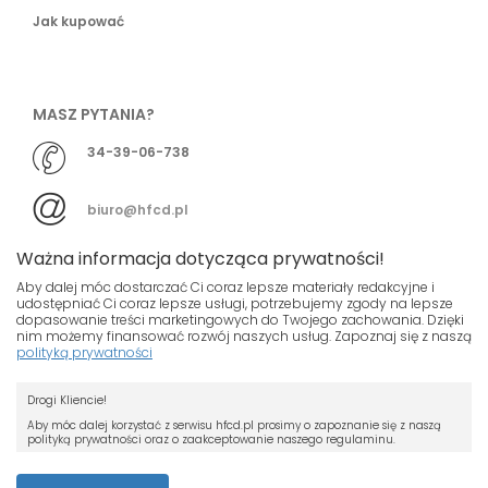
Jak kupować
MASZ PYTANIA?
34-39-06-738
biuro@hfcd.pl
Ważna informacja dotycząca prywatności!
Aby dalej móc dostarczać Ci coraz lepsze materiały redakcyjne i
udostępniać Ci coraz lepsze usługi, potrzebujemy zgody na lepsze
dopasowanie treści marketingowych do Twojego zachowania. Dzięki
© HFCD - HF Centrum Dystrybucyjne
- Wszelkie prawa
nim możemy finansować rozwój naszych usług. Zapoznaj się z naszą
polityką prywatności
zastrzeżony
Nasza strona używa plików cookies.
Projekt i wykonanie
Drogi Kliencie!
Jeśli nie chcesz, by pliki cookies były
Grupa ABS
zapisywane na Twoim dysku zmień
Aby móc dalej korzystać z serwisu hfcd.pl prosimy o zapoznanie się z naszą
polityką prywatności oraz o zaakceptowanie naszego regulaminu.
ustawienia swojej przeglądarki.
RODO
Przeczytaj więcej o cookies