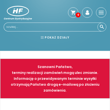
0
Centrum Dystrybucyjne
Stro
głó
Usłu
POKAŻ DZIAŁY
Reg
Jak
BHP
ELEKTRONARZĘDZIA
kup
Kosz
NARZĘDZIA
SPAWALNICTWO
dos
Szanowni Państwo,
Gwa
FARBY
PNEUMATYKA
terminy realizacji zamówień mogą ulec zmianie.
i
Informację o przewidywanym terminie wysyłki
zwro
otrzymają Państwo drogą e-mailową po złożeniu
Płat
zamówienia.
Kont