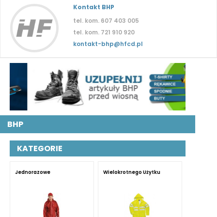
Kontakt BHP
tel. kom. 607 403 005
tel. kom. 721 910 920
kontakt-bhp@hfcd.pl
BHP
KATEGORIE
Jednorazowe
Wielokrotnego Użytku