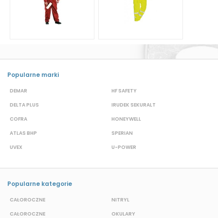
Popularne marki
DEMAR
HF SAFETY
G
DELTA PLUS
IRUDEK SEKURALT
D
COFRA
HONEYWELL
H
ATLAS BHP
SPERIAN
P
UVEX
U-POWER
J
Popularne kategorie
CAŁOROCZNE
NITRYL
CAŁOROCZNE
OKULARY
H