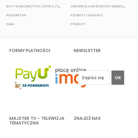
BUTY GUMOWE / PCV / NITRYL / EVA
OBUWIE DLA MYŚLIWYCH I WĘDKARZY
T
POLIURETAN
PÓŁBUTY I SANDAŁY
O
ZIMA
PÓŁBUTY
W
FORMY PŁATNOŚCI
NEWSLETTER
OK
MAJSTER TV - TELEWIZJA
ZNAJDŹ NAS
TEMATYCZNA