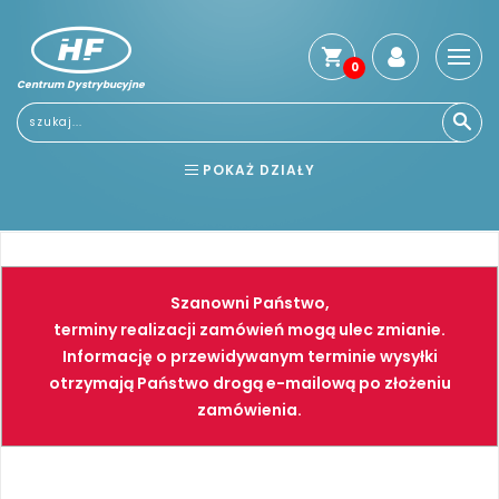
0
Centrum Dystrybucyjne
Stro
głó
Usłu
POKAŻ DZIAŁY
Reg
Jak
BHP
ELEKTRONARZĘDZIA
kup
Kosz
NARZĘDZIA
SPAWALNICTWO
dos
Szanowni Państwo,
Gwa
FARBY
PNEUMATYKA
terminy realizacji zamówień mogą ulec zmianie.
i
Informację o przewidywanym terminie wysyłki
zwro
otrzymają Państwo drogą e-mailową po złożeniu
Płat
zamówienia.
Kont