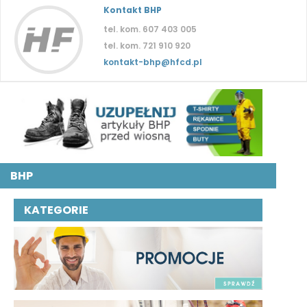
Kontakt BHP
tel. kom. 607 403 005
tel. kom. 721 910 920
kontakt-bhp@hfcd.pl
BHP
KATEGORIE