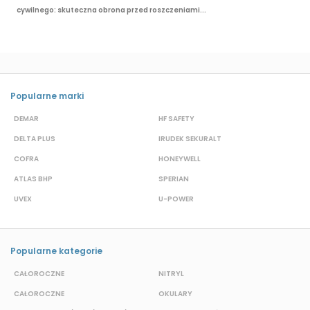
cywilnego: skuteczna obrona przed roszczeniami...
Popularne marki
DEMAR
HF SAFETY
G
DELTA PLUS
IRUDEK SEKURALT
D
COFRA
HONEYWELL
H
ATLAS BHP
SPERIAN
P
UVEX
U-POWER
F
Popularne kategorie
CAŁOROCZNE
NITRYL
P
CAŁOROCZNE
OKULARY
H