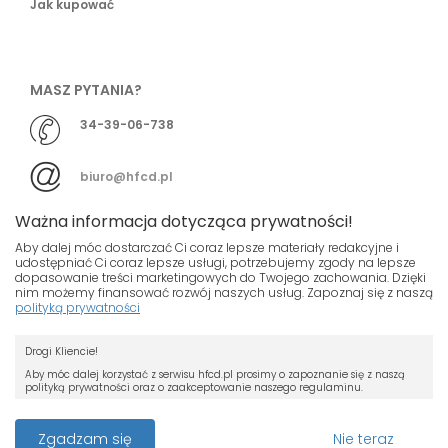
Jak kupować
MASZ PYTANIA?
34-39-06-738
biuro@hfcd.pl
Ważna informacja dotycząca prywatności!
Aby dalej móc dostarczać Ci coraz lepsze materiały redakcyjne i
udostępniać Ci coraz lepsze usługi, potrzebujemy zgody na lepsze
dopasowanie treści marketingowych do Twojego zachowania. Dzięki
© HFCD - HF Centrum Dystrybucyjne
- Wszelkie prawa
nim możemy finansować rozwój naszych usług. Zapoznaj się z naszą
polityką prywatności
zastrzeżony
Nasza strona używa plików cookies.
Projekt i wykonanie
Drogi Kliencie!
Jeśli nie chcesz, by pliki cookies były
Grupa ABS
zapisywane na Twoim dysku zmień
Aby móc dalej korzystać z serwisu hfcd.pl prosimy o zapoznanie się z naszą
polityką prywatności oraz o zaakceptowanie naszego regulaminu.
ustawienia swojej przeglądarki.
RODO
Przeczytaj więcej o cookies
Z dniem 25 maja 2018 r. rozpoczyna obowiązywanie Rozporządzenie
Zgadzam się
Nie teraz
Parlamentu Europejskiego i Rady (UE) 2016/679 z dnia 27 kwietnia 2016 r. w