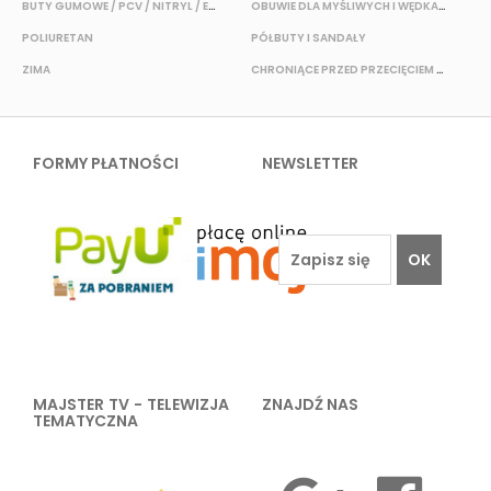
BUTY GUMOWE / PCV / NITRYL / EVA
OBUWIE DLA MYŚLIWYCH I WĘDKARZY
T
POLIURETAN
PÓŁBUTY I SANDAŁY
O
ZIMA
CHRONIĄCE PRZED PRZECIĘCIEM I PRZEKŁUCIEM
W
FORMY PŁATNOŚCI
NEWSLETTER
OK
MAJSTER TV - TELEWIZJA
ZNAJDŹ NAS
TEMATYCZNA