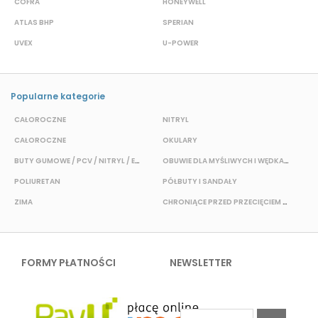
COFRA
HONEYWELL
H
ATLAS BHP
SPERIAN
P
UVEX
U-POWER
J
Popularne kategorie
CAŁOROCZNE
NITRYL
P
CAŁOROCZNE
OKULARY
H
BUTY GUMOWE / PCV / NITRYL / EVA
OBUWIE DLA MYŚLIWYCH I WĘDKARZY
T
POLIURETAN
PÓŁBUTY I SANDAŁY
O
ZIMA
CHRONIĄCE PRZED PRZECIĘCIEM I PRZEKŁUCIEM
W
FORMY PŁATNOŚCI
NEWSLETTER