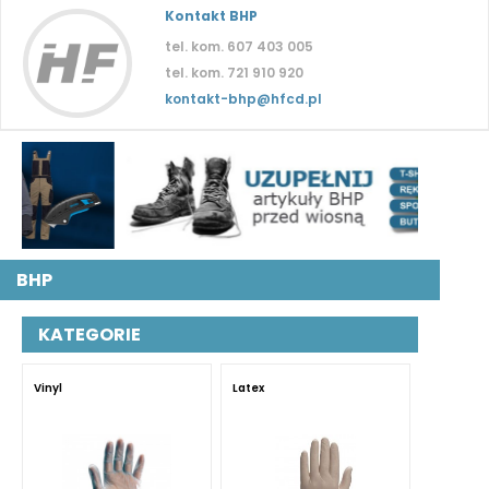
Kontakt BHP
tel. kom. 607 403 005
tel. kom. 721 910 920
kontakt-bhp@hfcd.pl
BHP
KATEGORIE
Vinyl
Latex