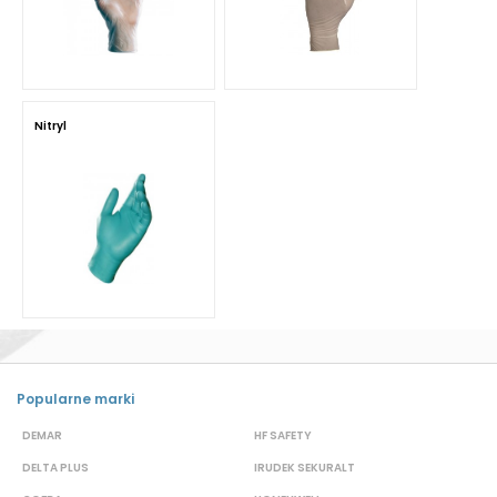
Nitryl
Popularne marki
DEMAR
HF SAFETY
G
DELTA PLUS
IRUDEK SEKURALT
D