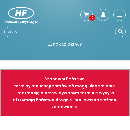
0
Centrum Dystrybucyjne
Stro
głó
Usłu
POKAŻ DZIAŁY
Reg
Jak
BHP
ELEKTRONARZĘDZIA
kup
Kosz
NARZĘDZIA
SPAWALNICTWO
dos
Szanowni Państwo,
Gwa
FARBY
PNEUMATYKA
terminy realizacji zamówień mogą ulec zmianie.
i
Informację o przewidywanym terminie wysyłki
zwro
otrzymają Państwo drogą e-mailową po złożeniu
Płat
zamówienia.
Kont