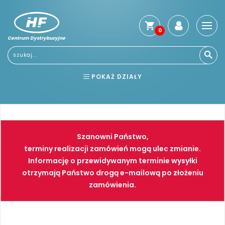
0
Centrum Dystrybucyjne
Stro
głó
Usłu
POKAŻ DZIAŁY
Reg
Jak
BHP
ELEKTRONARZĘDZIA
kup
Kosz
NARZĘDZIA
SPAWALNICTWO
dos
Szanowni Państwo,
Gwa
FARBY
PNEUMATYKA
terminy realizacji zamówień mogą ulec zmianie.
i
Informację o przewidywanym terminie wysyłki
zwro
otrzymają Państwo drogą e-mailową po złożeniu
Płat
zamówienia.
Kont