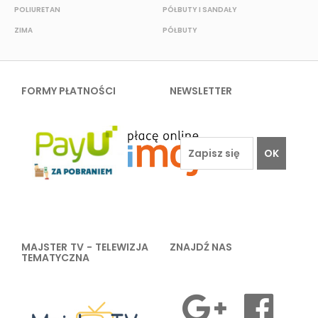
POLIURETAN
PÓŁBUTY I SANDAŁY
O
ZIMA
PÓŁBUTY
W
FORMY PŁATNOŚCI
NEWSLETTER
OK
MAJSTER TV - TELEWIZJA
ZNAJDŹ NAS
TEMATYCZNA