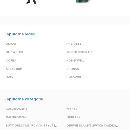
Popularne marki
DEMAR
HF SAFETY
G
DELTA PLUS
IRUDEK SEKURALT
D
COFRA
HONEYWELL
H
ATLAS BHP
SPERIAN
P
UVEX
U-POWER
J
Popularne kategorie
CAŁOROCZNE
NITRYL
CAŁOROCZNE
OKULARY
H
BUTY GUMOWE / PCV / NITRYL / EVA
OBUWIE DLA MYŚLIWYCH I WĘDKARZY
T