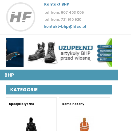
Kontakt BHP
tel. kom. 607 403 005
tel. kom. 721 910 920
kontakt-bhp@hfcd.pl
BHP
KATEGORIE
Specjalistyczna
Kombinezony