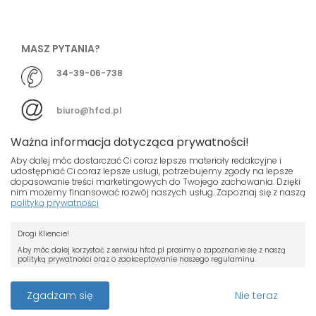
MASZ PYTANIA?
34-39-06-738
biuro@hfcd.pl
Ważna informacja dotycząca prywatności!
Aby dalej móc dostarczać Ci coraz lepsze materiały redakcyjne i
udostępniać Ci coraz lepsze usługi, potrzebujemy zgody na lepsze
dopasowanie treści marketingowych do Twojego zachowania. Dzięki
© HFCD - HF Centrum Dystrybucyjne
- Wszelkie prawa
nim możemy finansować rozwój naszych usług. Zapoznaj się z naszą
polityką prywatności
zastrzeżony
Nasza strona używa plików cookies.
Projekt i wykonanie
Drogi Kliencie!
Jeśli nie chcesz, by pliki cookies były
Grupa ABS
zapisywane na Twoim dysku zmień
Aby móc dalej korzystać z serwisu hfcd.pl prosimy o zapoznanie się z naszą
polityką prywatności oraz o zaakceptowanie naszego regulaminu.
ustawienia swojej przeglądarki.
RODO
Przeczytaj więcej o cookies
Z dniem 25 maja 2018 r. rozpoczyna obowiązywanie Rozporządzenie
Zgadzam się
Nie teraz
Parlamentu Europejskiego i Rady (UE) 2016/679 z dnia 27 kwietnia 2016 r. w
sprawie ochrony osób fizycznych w związku z przetwarzaniem danych