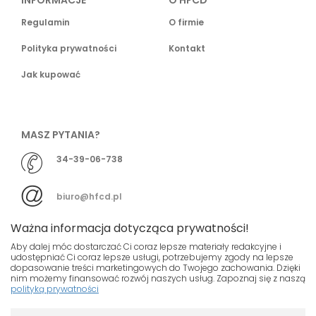
INFORMACJE
O HFCD
Regulamin
O firmie
Polityka prywatności
Kontakt
Jak kupować
MASZ PYTANIA?
34-39-06-738
biuro@hfcd.pl
Ważna informacja dotycząca prywatności!
Aby dalej móc dostarczać Ci coraz lepsze materiały redakcyjne i
udostępniać Ci coraz lepsze usługi, potrzebujemy zgody na lepsze
dopasowanie treści marketingowych do Twojego zachowania. Dzięki
© HFCD - HF Centrum Dystrybucyjne
- Wszelkie prawa
nim możemy finansować rozwój naszych usług. Zapoznaj się z naszą
polityką prywatności
zastrzeżony
Nasza strona używa plików cookies.