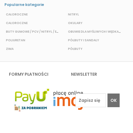
Popularne kategorie
CAŁOROCZNE
NITRYL
CAŁOROCZNE
OKULARY
H
BUTY GUMOWE / PCV / NITRYL / EVA
OBUWIE DLA MYŚLIWYCH I WĘDKARZY
T
POLIURETAN
PÓŁBUTY I SANDAŁY
O
ZIMA
PÓŁBUTY
W
FORMY PŁATNOŚCI
NEWSLETTER
OK