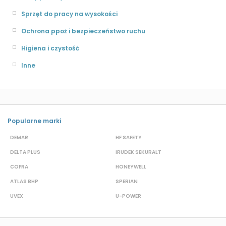
Sprzęt do pracy na wysokości
Ochrona ppoż i bezpieczeństwo ruchu
Higiena i czystość
Inne
Popularne marki
DEMAR
HF SAFETY
G
DELTA PLUS
IRUDEK SEKURALT
D
COFRA
HONEYWELL
H
ATLAS BHP
SPERIAN
P
UVEX
U-POWER
J