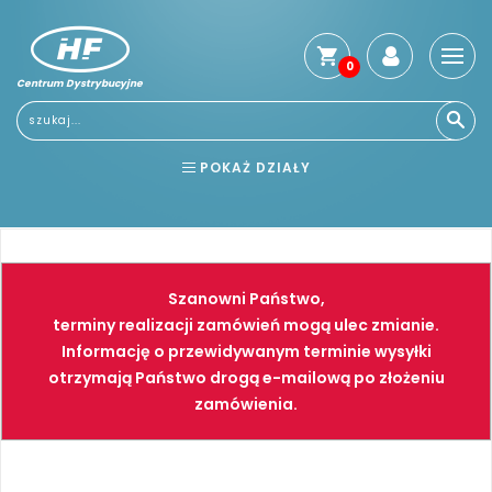
0
Centrum Dystrybucyjne
Stro
głó
Usłu
POKAŻ DZIAŁY
Reg
Jak
BHP
ELEKTRONARZĘDZIA
kup
Kosz
NARZĘDZIA
SPAWALNICTWO
dos
Szanowni Państwo,
Gwa
FARBY
PNEUMATYKA
terminy realizacji zamówień mogą ulec zmianie.
i
Informację o przewidywanym terminie wysyłki
zwro
otrzymają Państwo drogą e-mailową po złożeniu
Płat
zamówienia.
Kont