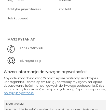
Regulamin
O firmie
Polityka prywatności
Kontakt
Jak kupować
MASZ PYTANIA?
34-39-06-738
biuro@hfcd.pl
Ważna informacja dotycząca prywatności!
Aby dalej móc dostarczać Ci coraz lepsze materiały redakcyjne i
udostępniać Ci coraz lepsze usługi, potrzebujemy zgody na lepsze
dopasowanie treści marketingowych do Twojego zachowania. Dzięki
© HFCD - HF Centrum Dystrybucyjne
- Wszelkie prawa
nim możemy finansować rozwój naszych usług. Zapoznaj się z naszą
polityką prywatności
zastrzeżony
Nasza strona używa plików cookies.
Projekt i wykonanie
Drogi Kliencie!
Jeśli nie chcesz, by pliki cookies były
Grupa ABS
zapisywane na Twoim dysku zmień
Aby móc dalej korzystać z serwisu hfcd.pl prosimy o zapoznanie się z naszą