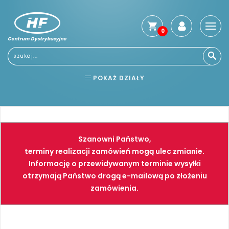
0
Centrum Dystrybucyjne
Stro
głó
Usłu
POKAŻ DZIAŁY
Reg
Jak
BHP
ELEKTRONARZĘDZIA
kup
Kosz
NARZĘDZIA
SPAWALNICTWO
dos
Szanowni Państwo,
Gwa
FARBY
PNEUMATYKA
terminy realizacji zamówień mogą ulec zmianie.
i
Informację o przewidywanym terminie wysyłki
zwro
otrzymają Państwo drogą e-mailową po złożeniu
Płat
zamówienia.
Kont