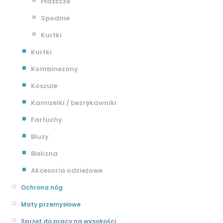
Płaszcze
Spodnie
Kurtki
Kurtki
Kombinezony
Koszule
Kamizelki / bezrękawniki
Fartuchy
Bluzy
Bielizna
Akcesoria odzieżowe
Ochrona nóg
Maty przemysłowe
Sprzęt do pracy na wysokości