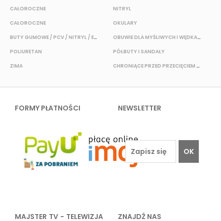
CAŁOROCZNE
NITRYL
P
CAŁOROCZNE
OKULARY
H
BUTY GUMOWE / PCV / NITRYL / EVA
OBUWIE DLA MYŚLIWYCH I WĘDKARZY
T
POLIURETAN
PÓŁBUTY I SANDAŁY
O
ZIMA
CHRONIĄCE PRZED PRZECIĘCIEM I PRZEKŁUCIEM
W
FORMY PŁATNOŚCI
NEWSLETTER
OK
MAJSTER TV - TELEWIZJA
ZNAJDŹ NAS