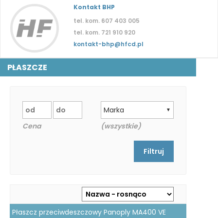
Kontakt BHP
tel. kom. 607 403 005
tel. kom. 721 910 920
kontakt-bhp@hfcd.pl
PŁASZCZE
Marka
▼
Cena
(wszystkie)
Płaszcz przeciwdeszczowy Panoply MA400 VE