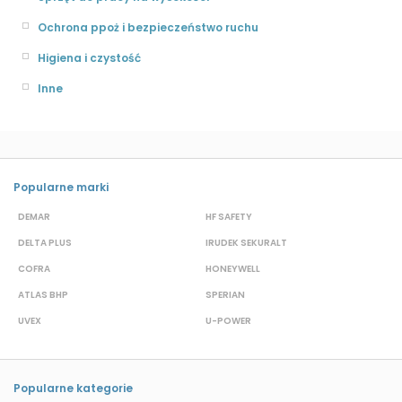
Ochrona ppoż i bezpieczeństwo ruchu
Higiena i czystość
Inne
Popularne marki
DEMAR
HF SAFETY
G
DELTA PLUS
IRUDEK SEKURALT
D
COFRA
HONEYWELL
H
ATLAS BHP
SPERIAN
P
UVEX
U-POWER
J
Popularne kategorie