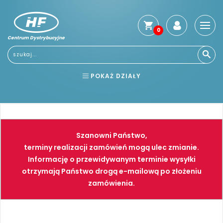
0
Centrum Dystrybucyjne
Stro
głó
Usłu
POKAŻ DZIAŁY
Reg
Jak
BHP
ELEKTRONARZĘDZIA
kup
Kosz
NARZĘDZIA
SPAWALNICTWO
dos
Szanowni Państwo,
Gwa
FARBY
PNEUMATYKA
terminy realizacji zamówień mogą ulec zmianie.
i
Informację o przewidywanym terminie wysyłki
zwro
otrzymają Państwo drogą e-mailową po złożeniu
Płat
zamówienia.
Kont