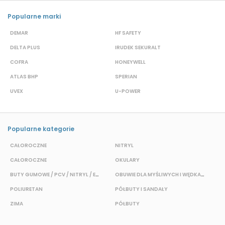
Popularne marki
DEMAR
HF SAFETY
G
DELTA PLUS
IRUDEK SEKURALT
D
COFRA
HONEYWELL
H
ATLAS BHP
SPERIAN
P
UVEX
U-POWER
J
Popularne kategorie
CAŁOROCZNE
NITRYL
CAŁOROCZNE
OKULARY
H
BUTY GUMOWE / PCV / NITRYL / EVA
OBUWIE DLA MYŚLIWYCH I WĘDKARZY
T
POLIURETAN
PÓŁBUTY I SANDAŁY
O
ZIMA
PÓŁBUTY
W