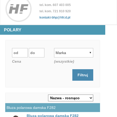
tel. kom. 607 403 005
tel. kom. 721 910 920
kontakt-bhp@hfcd.pl
POLARY
Marka
▼
Cena
(wszystkie)
Bluza polarowa damska F282
Bluza polarowa damska F282