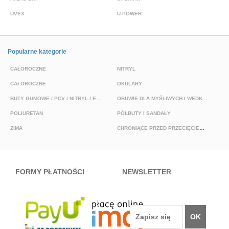
UVEX
U-POWER
J
Popularne kategorie
CAŁOROCZNE
NITRYL
P
CAŁOROCZNE
OKULARY
H
BUTY GUMOWE / PCV / NITRYL / EVA
OBUWIE DLA MYŚLIWYCH I WĘDKARZY
T
POLIURETAN
PÓŁBUTY I SANDAŁY
O
ZIMA
CHRONIĄCE PRZED PRZECIĘCIEM I PRZEKŁUCIEM
W
FORMY PŁATNOŚCI
NEWSLETTER
OK