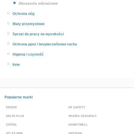
Akcesoria odzieżowe
Ochrona nóg
Maty przemysłowe
Sprzęt do pracy na wysokości
Ochrona ppoż i bezpieczeństwo ruchu
Higiena i czystość
Inne
Popularne marki
DEMAR
HF SAFETY
G
DELTA PLUS
IRUDEK SEKURALT
D
COFRA
HONEYWELL
H
ATLAS BHP
SPERIAN
P