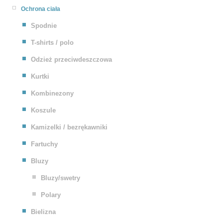
Ochrona ciała
Spodnie
T-shirts / polo
Odzież przeciwdeszczowa
Kurtki
Kombinezony
Koszule
Kamizelki / bezrękawniki
Fartuchy
Bluzy
Bluzy/swetry
Polary
Bielizna