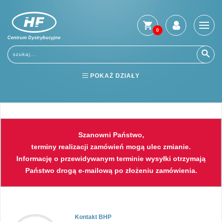
0
Centrum Dystrybucyjne
Stro
głów
Usłu
POKAŻ DZIAŁY
Regu
Jak
BHP
ELEKTRONARZĘDZIA
kup
Kosz
NARZĘDZIA
SPAWALNICTWO
dost
Szanowni Państwo,
Gwar
FARBY
PNEUMATYKA
terminy realizacji zamówień mogą ulec zmianie.
i
Informację o przewidywanym terminie wysyłki otrzymają
zwro
Państwo drogą e-mailową po złożeniu zamówienia.
Płat
Kont
Kontakt BHP