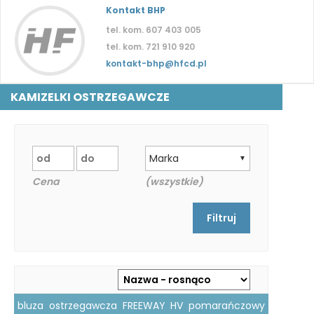
Kontakt BHP
tel. kom. 607 403 005
tel. kom. 721 910 920
kontakt-bhp@hfcd.pl
KAMIZELKI OSTRZEGAWCZE
Marka
▼
Cena
(wszystkie)
bluza ostrzegawcza FREEWAY HV pomarańczowy