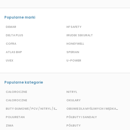
Popularne marki
DEMAR
HF SAFETY
G
DELTA PLUS
IRUDEK SEKURALT
D
COFRA
HONEYWELL
H
ATLAS BHP
SPERIAN
P
UVEX
U-POWER
J
Popularne kategorie
CAŁOROCZNE
NITRYL
CAŁOROCZNE
OKULARY
H
BUTY GUMOWE / PCV / NITRYL / EVA
OBUWIE DLA MYŚLIWYCH I WĘDKARZY
T
POLIURETAN
PÓŁBUTY I SANDAŁY
O
ZIMA
PÓŁBUTY
W