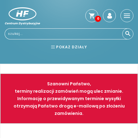
0
Centrum Dystrybucyjne
Stro
głó
Usłu
POKAŻ DZIAŁY
Reg
Jak
BHP
ELEKTRONARZĘDZIA
kup
Kosz
NARZĘDZIA
SPAWALNICTWO
dos
Szanowni Państwo,
Gwa
FARBY
PNEUMATYKA
terminy realizacji zamówień mogą ulec zmianie.
i
Informację o przewidywanym terminie wysyłki
zwro
otrzymają Państwo drogą e-mailową po złożeniu
Płat
zamówienia.
Kont