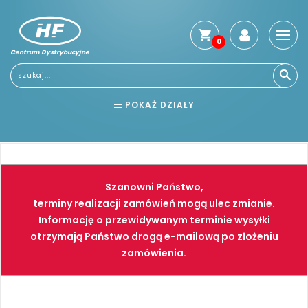
0
Centrum Dystrybucyjne
Stro
głó
Usłu
POKAŻ DZIAŁY
Reg
Jak
BHP
ELEKTRONARZĘDZIA
kup
Kosz
NARZĘDZIA
SPAWALNICTWO
dos
Szanowni Państwo,
Gwa
FARBY
PNEUMATYKA
terminy realizacji zamówień mogą ulec zmianie.
i
Informację o przewidywanym terminie wysyłki
zwro
otrzymają Państwo drogą e-mailową po złożeniu
Płat
zamówienia.
Kont