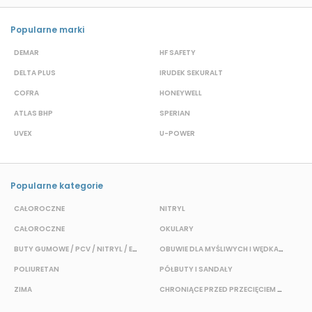
Popularne marki
DEMAR
HF SAFETY
G
DELTA PLUS
IRUDEK SEKURALT
D
COFRA
HONEYWELL
H
ATLAS BHP
SPERIAN
P
UVEX
U-POWER
J
Popularne kategorie
CAŁOROCZNE
NITRYL
P
CAŁOROCZNE
OKULARY
H
BUTY GUMOWE / PCV / NITRYL / EVA
OBUWIE DLA MYŚLIWYCH I WĘDKARZY
T
POLIURETAN
PÓŁBUTY I SANDAŁY
O
ZIMA
CHRONIĄCE PRZED PRZECIĘCIEM I PRZEKŁUCIEM
W