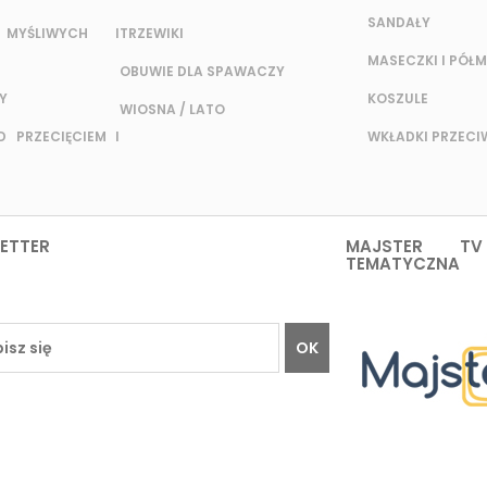
SANDAŁY
MYŚLIWYCH I
TRZEWIKI
MASECZKI I PÓŁM
OBUWIE DLA SPAWACZY
Y
KOSZULE
WIOSNA / LATO
 PRZECIĘCIEM I
WKŁADKI PRZEC
ETTER
MAJSTER TV
TEMATYCZNA
OK
TO
INFORMACJE
O HFCD