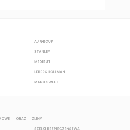
AJ GROUP
STANLEY
MEDIBUT
LEBER&HOLLMAN
MANU SWEET
UMOWE ORAZ Z
LINY
SZELKI BEZPIECZEŃSTWA