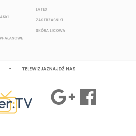
LATEX
ASKI
ZASTRZAŚNIKI
SKÓRA LICOWA
IWHAŁASOWE
 - TELEWIZJA
ZNAJDŹ NAS
MASZ PYTANIA?