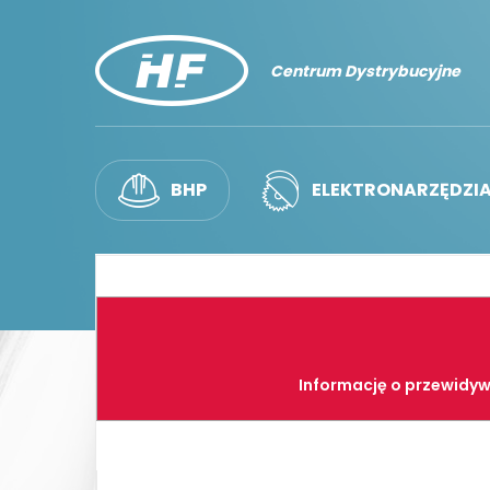
Centrum Dystrybucyjne
BHP
ELEKTRONARZĘDZI
Informację o przewidyw