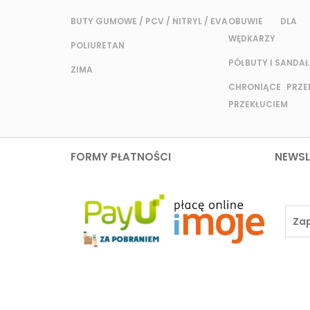
BUTY GUMOWE / PCV / NITRYL / EVA
OBUWIE DLA 
WĘDKARZY
POLIURETAN
PÓŁBUTY I SANDAŁ
ZIMA
CHRONIĄCE PRZED
PRZEKŁUCIEM
FORMY PŁATNOŚCI
NEWSL
ZAKUPY
TWOJE KON