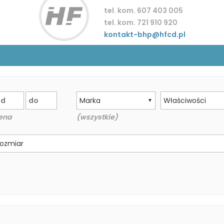
tel. kom. 607 403 005
tel. kom. 721 910 920
kontakt-bhp@hfcd.pl
Marka
Właściwości
▼
ena
(wszystkie)
ozmiar