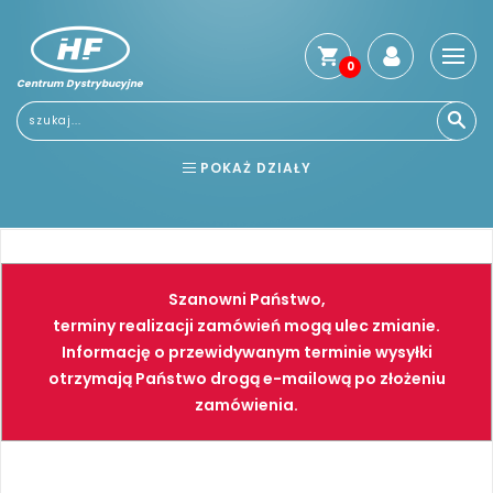
0
Centrum Dystrybucyjne
Stro
głó
Usłu
POKAŻ DZIAŁY
Reg
Jak
BHP
ELEKTRONARZĘDZIA
kup
Kosz
NARZĘDZIA
SPAWALNICTWO
dos
Szanowni Państwo,
Gwa
FARBY
PNEUMATYKA
terminy realizacji zamówień mogą ulec zmianie.
i
Informację o przewidywanym terminie wysyłki
zwro
otrzymają Państwo drogą e-mailową po złożeniu
Płat
zamówienia.
Kont