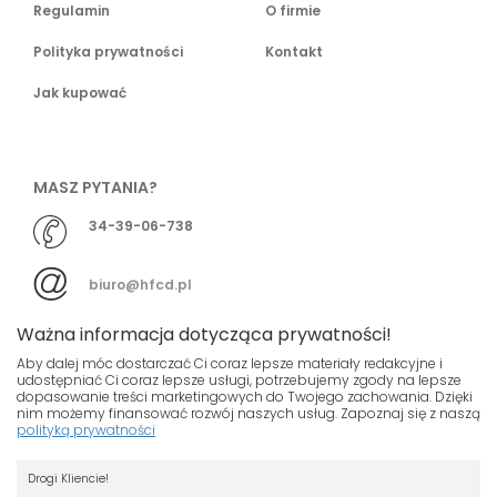
Regulamin
O firmie
Polityka prywatności
Kontakt
Jak kupować
MASZ PYTANIA?
34-39-06-738
biuro@hfcd.pl
Ważna informacja dotycząca prywatności!
Aby dalej móc dostarczać Ci coraz lepsze materiały redakcyjne i
udostępniać Ci coraz lepsze usługi, potrzebujemy zgody na lepsze
dopasowanie treści marketingowych do Twojego zachowania. Dzięki
© HFCD - HF Centrum Dystrybucyjne
- Wszelkie prawa
nim możemy finansować rozwój naszych usług. Zapoznaj się z naszą
polityką prywatności
zastrzeżony
Nasza strona używa plików cookies.
Projekt i wykonanie
Drogi Kliencie!
Jeśli nie chcesz, by pliki cookies były
Grupa ABS