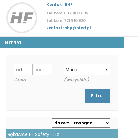
Kontakt BHP
tel. kom. 607 403 005
tel. kom. 721 910 920
kontakt-bhp@hfcd.pl
NITRYL
Marka
▼
Cena
(wszystkie)
Rękawice HF Safety FLEX