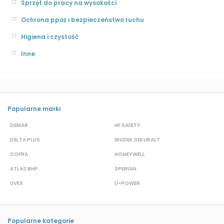
Sprzęt do pracy na wysokości
Ochrona ppoż i bezpieczeństwo ruchu
Higiena i czystość
Inne
Popularne marki
DEMAR
HF SAFETY
G
DELTA PLUS
IRUDEK SEKURALT
D
COFRA
HONEYWELL
H
ATLAS BHP
SPERIAN
P
UVEX
U-POWER
J
Popularne kategorie