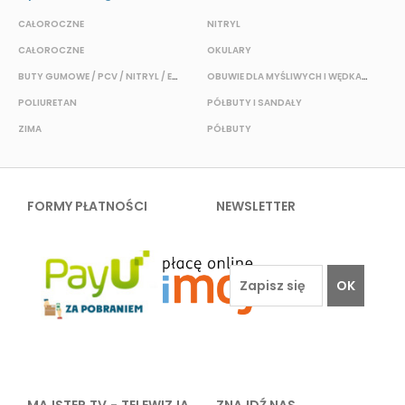
CAŁOROCZNE
NITRYL
CAŁOROCZNE
OKULARY
H
BUTY GUMOWE / PCV / NITRYL / EVA
OBUWIE DLA MYŚLIWYCH I WĘDKARZY
T
POLIURETAN
PÓŁBUTY I SANDAŁY
O
ZIMA
PÓŁBUTY
W
FORMY PŁATNOŚCI
NEWSLETTER
OK