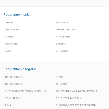
Popularne marki
DEMAR
HF SAFETY
G
DELTA PLUS
IRUDEK SEKURALT
D
COFRA
HONEYWELL
H
ATLAS BHP
SPERIAN
P
UVEX
U-POWER
F
Popularne kategorie
CAŁOROCZNE
NITRYL
P
CAŁOROCZNE
OKULARY
H
BUTY GUMOWE / PCV / NITRYL / EVA
OBUWIE DLA MYŚLIWYCH I WĘDKARZY
T
POLIURETAN
PÓŁBUTY I SANDAŁY
O
ZIMA
CHRONIĄCE PRZED PRZECIĘCIEM I PRZEKŁUCIEM
W