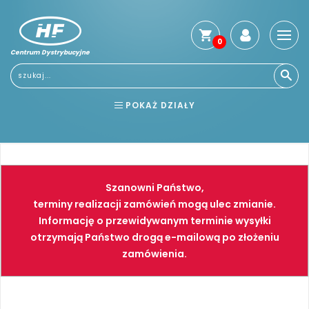
0
Centrum Dystrybucyjne
Stro
głó
Usłu
POKAŻ DZIAŁY
Reg
Jak
BHP
ELEKTRONARZĘDZIA
kup
Kosz
NARZĘDZIA
SPAWALNICTWO
dos
Szanowni Państwo,
Gwa
FARBY
PNEUMATYKA
terminy realizacji zamówień mogą ulec zmianie.
i
Informację o przewidywanym terminie wysyłki
zwro
otrzymają Państwo drogą e-mailową po złożeniu
Płat
zamówienia.
Kont