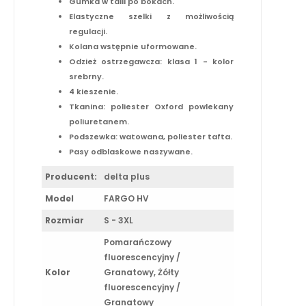
Gumka w talii po bokach.
Elastyczne szelki z możliwością
regulacji.
Kolana wstępnie uformowane.
Odzież ostrzegawcza: klasa 1 - kolor
srebrny.
4 kieszenie.
Tkanina: poliester Oxford powlekany
poliuretanem.
Podszewka: watowana, poliester tafta.
Pasy odblaskowe naszywane.
Producent:
delta plus
Model
FARGO HV
Rozmiar
S - 3XL
Pomarańczowy
fluorescencyjny /
Kolor
Granatowy, Żółty
fluorescencyjny /
Granatowy