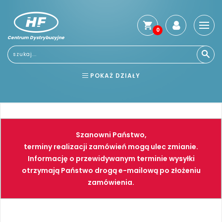
0
Centrum Dystrybucyjne
POKAŻ DZIAŁY
BHP
ELEKTRONARZĘDZIA
NARZĘDZIA
SPAWALNICTWO
Szanowni Państwo,
FARBY
PNEUMATYKA
terminy realizacji zamówień mogą ulec zmianie.
Informację o przewidywanym terminie wysyłki
otrzymają Państwo drogą e-mailową po złożeniu
zamówienia.