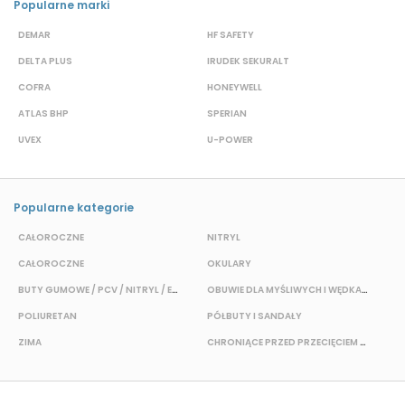
Popularne marki
DEMAR
HF SAFETY
G
DELTA PLUS
IRUDEK SEKURALT
D
COFRA
HONEYWELL
H
ATLAS BHP
SPERIAN
P
UVEX
U-POWER
F
Popularne kategorie
CAŁOROCZNE
NITRYL
P
CAŁOROCZNE
OKULARY
H
BUTY GUMOWE / PCV / NITRYL / EVA
OBUWIE DLA MYŚLIWYCH I WĘDKARZY
T
POLIURETAN
PÓŁBUTY I SANDAŁY
O
ZIMA
CHRONIĄCE PRZED PRZECIĘCIEM I PRZEKŁUCIEM
W