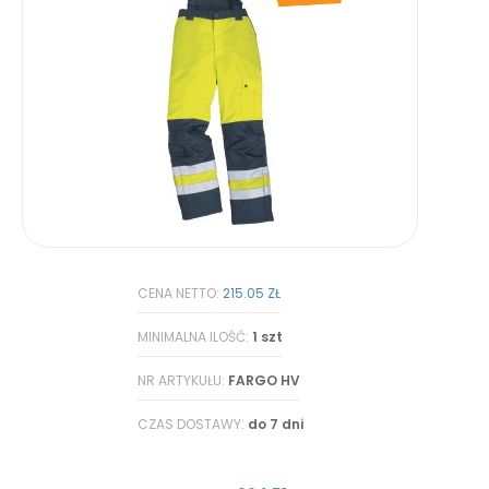
CENA NETTO:
215.05 ZŁ
MINIMALNA ILOŚĆ:
1 szt
NR ARTYKUŁU:
FARGO HV
CZAS DOSTAWY:
do 7 dni