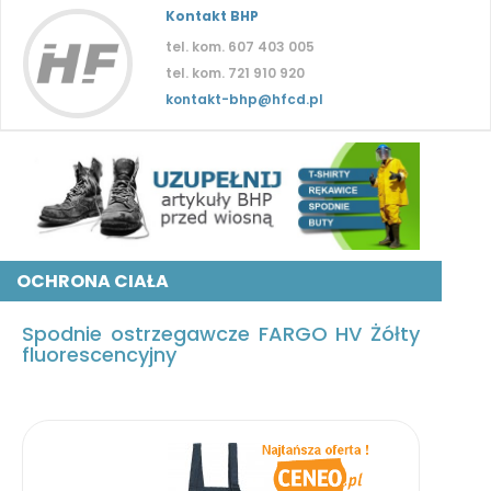
Kontakt BHP
tel. kom. 607 403 005
tel. kom. 721 910 920
kontakt-bhp@hfcd.pl
OCHRONA CIAŁA
Spodnie ostrzegawcze FARGO HV Żółty
fluorescencyjny