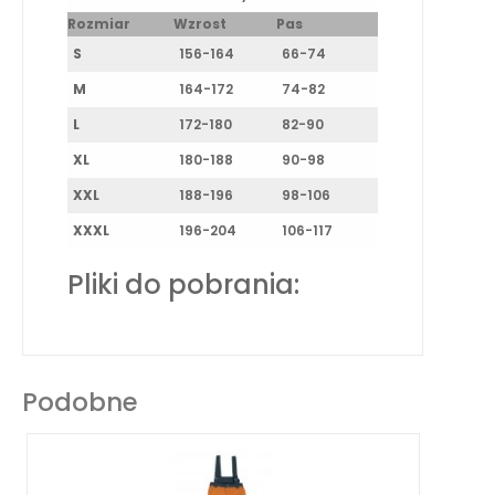
Rozmiar
Wzrost
Pas
S
156-164
66-74
M
164-172
74-82
L
172-180
82-90
XL
180-188
90-98
XXL
188-196
98-106
XXXL
196-204
106-117
Pliki do pobrania:
Podobne