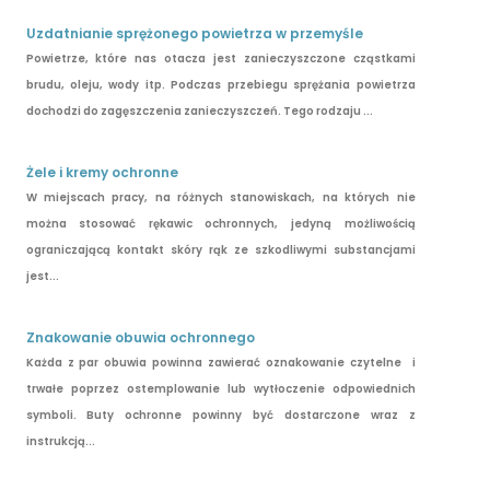
Uzdatnianie sprężonego powietrza w przemyśle
Powietrze, które nas otacza jest zanieczyszczone cząstkami
brudu, oleju, wody itp. Podczas przebiegu sprężania powietrza
dochodzi do zagęszczenia zanieczyszczeń. Tego rodzaju ...
Żele i kremy ochronne
W miejscach pracy, na różnych stanowiskach, na których nie
można stosować rękawic ochronnych, jedyną możliwością
ograniczającą kontakt skóry rąk ze szkodliwymi substancjami
jest...
Znakowanie obuwia ochronnego
Każda z par obuwia powinna zawierać oznakowanie czytelne i
trwałe poprzez ostemplowanie lub wytłoczenie odpowiednich
symboli. Buty ochronne powinny być dostarczone wraz z
instrukcją...