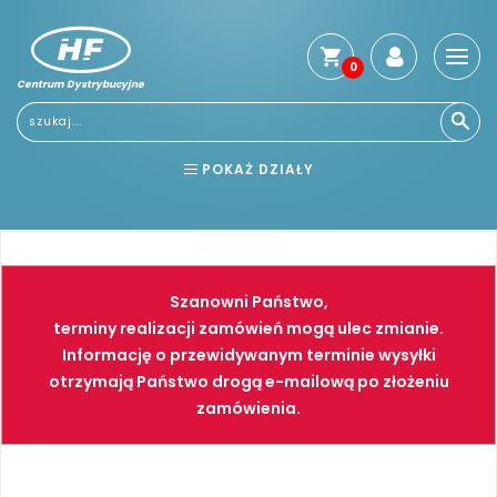
0
Centrum Dystrybucyjne
POKAŻ DZIAŁY
BHP
ELEKTRONARZĘDZIA
NARZĘDZIA
SPAWALNICTWO
Szanowni Państwo,
FARBY
PNEUMATYKA
terminy realizacji zamówień mogą ulec zmianie.
Informację o przewidywanym terminie wysyłki
otrzymają Państwo drogą e-mailową po złożeniu
zamówienia.