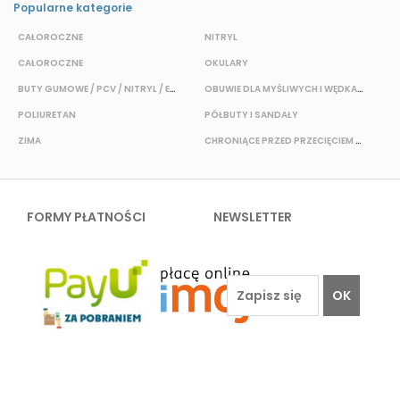
Popularne kategorie
CAŁOROCZNE
NITRYL
P
CAŁOROCZNE
OKULARY
H
BUTY GUMOWE / PCV / NITRYL / EVA
OBUWIE DLA MYŚLIWYCH I WĘDKARZY
T
POLIURETAN
PÓŁBUTY I SANDAŁY
O
ZIMA
CHRONIĄCE PRZED PRZECIĘCIEM I PRZEKŁUCIEM
W
FORMY PŁATNOŚCI
NEWSLETTER
OK