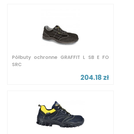
Półbuty ochronne GRAFFIT L SB E FO
SRC
204.18 zł