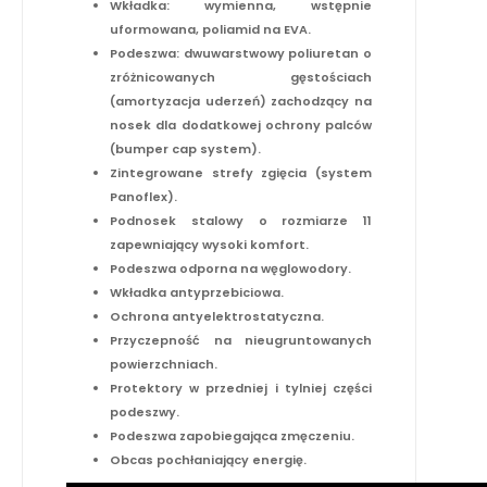
Wkładka: wymienna, wstępnie
uformowana, poliamid na EVA.
Podeszwa: dwuwarstwowy poliuretan o
zróżnicowanych gęstościach
(amortyzacja uderzeń) zachodzący na
nosek dla dodatkowej ochrony palców
(bumper cap system).
Zintegrowane strefy zgięcia (system
Panoflex).
Podnosek stalowy o rozmiarze 11
zapewniający wysoki komfort.
Podeszwa odporna na węglowodory.
Wkładka antyprzebiciowa.
Ochrona antyelektrostatyczna.
Przyczepność na nieugruntowanych
powierzchniach.
Protektory w przedniej i tylniej części
podeszwy.
Podeszwa zapobiegająca zmęczeniu.
Obcas pochłaniający energię.