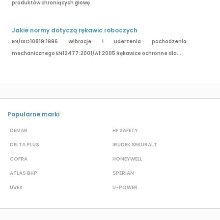
produktów chroniących głowę
Jakie normy dotyczą rękawic roboczych
EN/ISO10819:1996 Wibracje i uderzenia pochodzenia
mechanicznego EN12477:2001/A1:2005 Rękawice ochronne dla...
Popularne marki
DEMAR
HF SAFETY
G
DELTA PLUS
IRUDEK SEKURALT
D
COFRA
HONEYWELL
H
ATLAS BHP
SPERIAN
P
UVEX
U-POWER
J