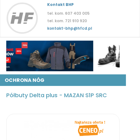
Kontakt BHP
tel. kom. 607 403 005
tel. kom. 721 910 920
kontakt-bhp@hfcd.pl
OCHRONA NÓG
Półbuty Delta plus - MAZAN S1P SRC