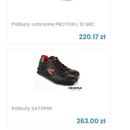
Półbuty ochronne PROTON L S1 SRC
220.17 zł
Półbuty ZATOPEK
263.00 zł