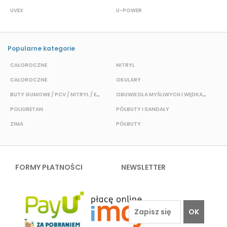
UVEX
U-POWER
J
Popularne kategorie
CAŁOROCZNE
NITRYL
CAŁOROCZNE
OKULARY
H
BUTY GUMOWE / PCV / NITRYL / EVA
OBUWIE DLA MYŚLIWYCH I WĘDKARZY
T
POLIURETAN
PÓŁBUTY I SANDAŁY
O
ZIMA
PÓŁBUTY
W
FORMY PŁATNOŚCI
NEWSLETTER
OK