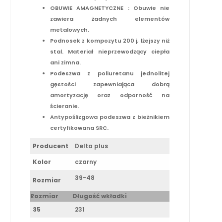
OBUWIE AMAGNETYCZNE : Obuwie nie
zawiera żadnych elementów
metalowych.
Podnosek z kompozytu 200 j, lżejszy niż
stal. Materiał nieprzewodzący ciepła
ani zimna.
Podeszwa z poliuretanu jednolitej
gęstości zapewniająca dobrą
amortyzację oraz odporność na
ścieranie.
Antypoślizgowa podeszwa z bieżnikiem
.
certyfikowana SRC
Producent
Delta plus
Kolor
czarny
39-48
Rozmiar
Rozmiar
Długość wkładki
35
231