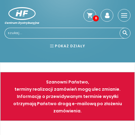
0
Centrum Dystrybucyjne
POKAŻ DZIAŁY
BHP
ELEKTRONARZĘDZIA
NARZĘDZIA
SPAWALNICTWO
Szanowni Państwo,
FARBY
PNEUMATYKA
terminy realizacji zamówień mogą ulec zmianie.
Informację o przewidywanym terminie wysyłki
otrzymają Państwo drogą e-mailową po złożeniu
zamówienia.