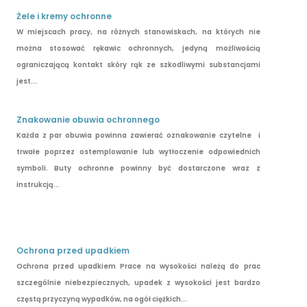
Żele i kremy ochronne
W miejscach pracy, na różnych stanowiskach, na których nie
można stosować rękawic ochronnych, jedyną możliwością
ograniczającą kontakt skóry rąk ze szkodliwymi substancjami
jest...
Znakowanie obuwia ochronnego
Każda z par obuwia powinna zawierać oznakowanie czytelne i
trwałe poprzez ostemplowanie lub wytłoczenie odpowiednich
symboli. Buty ochronne powinny być dostarczone wraz z
instrukcją...
Ochrona przed upadkiem
Ochrona przed upadkiem Prace na wysokości należą do prac
szczególnie niebezpiecznych, upadek z wysokości jest bardzo
częstą przyczyną wypadków, na ogół ciężkich...