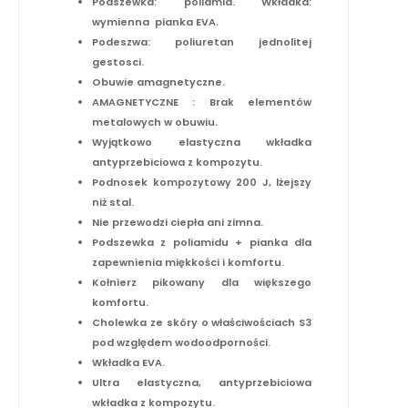
Podszewka: poliamid. Wkładka:
wymienna  pianka EVA.
Podeszwa: poliuretan jednolitej
gestosci.
Obuwie amagnetyczne.
AMAGNETYCZNE : Brak elementów
metalowych w obuwiu.
Wyjątkowo elastyczna wkładka
antyprzebiciowa z kompozytu.
Podnosek kompozytowy 200 J, lżejszy
niż stal.
Nie przewodzi ciepła ani zimna.
Podszewka z poliamidu + pianka dla
zapewnienia miękkości i komfortu.
Kołnierz pikowany dla większego
komfortu.
Cholewka ze skóry o właściwościach S3
pod względem wodoodporności.
Wkładka EVA.
Ultra elastyczna, antyprzebiciowa
wkładka z kompozytu.