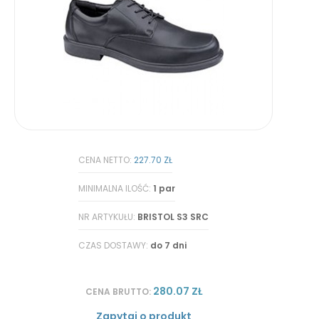
CENA NETTO:
227.70 ZŁ
MINIMALNA ILOŚĆ:
1 par
NR ARTYKUŁU:
BRISTOL S3 SRC
CZAS DOSTAWY:
do 7 dni
280.07 ZŁ
CENA BRUTTO:
Zapytaj o produkt