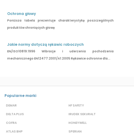
Ochrona głowy
Poniższa tabela prezentuje charakterystykę poszczególnych
produktów chroniących głowę
Jakie normy dotyczą rękawic roboczych
EN/ISO10819:1996 Wibracje i uderzenia pochodzenia
mechanicznego EN12477:2001/A1:2005 Rękawice ochronne dla...
Popularne marki
DEMAR
HF SAFETY
G
DELTA PLUS
IRUDEK SEKURALT
D
COFRA
HONEYWELL
H
ATLAS BHP
SPERIAN
P