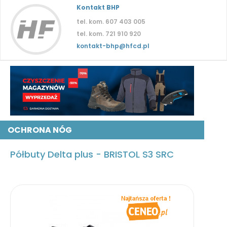
Kontakt BHP
tel. kom. 607 403 005
tel. kom. 721 910 920
kontakt-bhp@hfcd.pl
OCHRONA NÓG
Półbuty Delta plus - BRISTOL S3 SRC