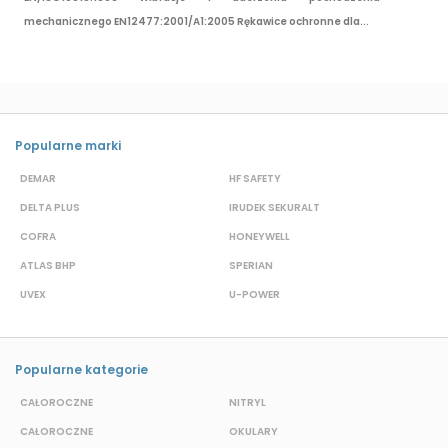
mechanicznego EN12477:2001/A1:2005 Rękawice ochronne dla...
Popularne marki
DEMAR
HF SAFETY
G
DELTA PLUS
IRUDEK SEKURALT
D
COFRA
HONEYWELL
H
ATLAS BHP
SPERIAN
P
UVEX
U-POWER
F
Popularne kategorie
CAŁOROCZNE
NITRYL
P
CAŁOROCZNE
OKULARY
H