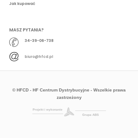
Jak kupować
MASZ PYTANIA?
34-39-06-738
biuro@hfcd.pl
© HFCD - HF Centrum Dystrybucyjne
- Wszelkie prawa
zastrzeżony
Projekt i wykonanie
Grupa ABS