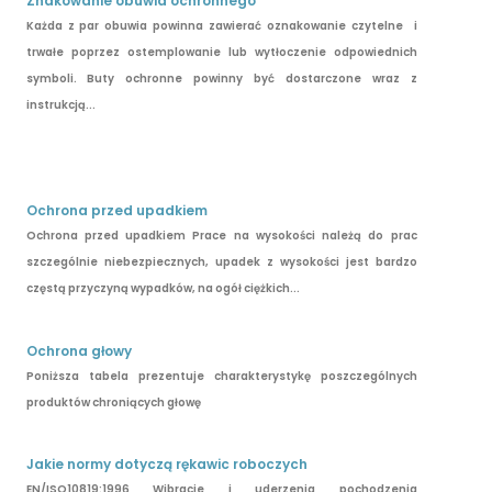
Znakowanie obuwia ochronnego
Każda z par obuwia powinna zawierać oznakowanie czytelne i
trwałe poprzez ostemplowanie lub wytłoczenie odpowiednich
symboli. Buty ochronne powinny być dostarczone wraz z
instrukcją...
Ochrona przed upadkiem
Ochrona przed upadkiem Prace na wysokości należą do prac
szczególnie niebezpiecznych, upadek z wysokości jest bardzo
częstą przyczyną wypadków, na ogół ciężkich...
Ochrona głowy
Poniższa tabela prezentuje charakterystykę poszczególnych
produktów chroniących głowę
Jakie normy dotyczą rękawic roboczych
EN/ISO10819:1996 Wibracje i uderzenia pochodzenia