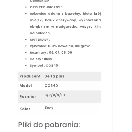
OBRĄBKIEM
OPIS TECHNICZNY :
Rękawica dziana z bawełny, biała, krój
miejski, kciuk doszywany, wykończona
obrąbkiem w nadgarstku, wszyty klin
na palcach.
MATERIAŁY :
Rękawica: 100% bawełna, 180g/m2.
Rozmiary : 06, 07, 08, 09
Kolory : Biały
Symbol : COB40
Producent
Delta plus
Model
COB40
6/7/8/9/10
Rozmiar
Biały
Kolor
Pliki do pobrania: