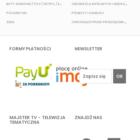
BUTY GUMOWE / PCV / NITRYL / EVA
OBUWIE DLA MYŚLIWYCH I WĘDKARZY
T
POLIURETAN
PÓŁBUTY I SANDAŁY
O
ZIMA
CHRONIĄCE PRZED PRZECIĘCIEM I PRZEKŁUCIEM
W
FORMY PŁATNOŚCI
NEWSLETTER
OK
MAJSTER TV - TELEWIZJA
ZNAJDŹ NAS
TEMATYCZNA