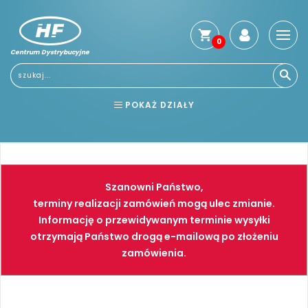
0
Centrum Dystrybucyjne
POKAŻ DZIAŁY
BHP
ELEKTRONARZĘDZIA
NARZĘDZIA
SPAWALNICTWO
Szanowni Państwo,
FARBY
PNEUMATYKA
terminy realizacji zamówień mogą ulec zmianie.
Informację o przewidywanym terminie wysyłki
otrzymają Państwo drogą e-mailową po złożeniu
zamówienia.