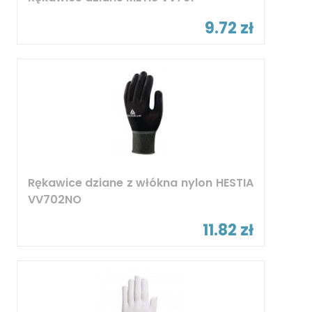
9.72 zł
Rękawice dziane z włókna nylon HESTIA
VV702NO
11.82 zł