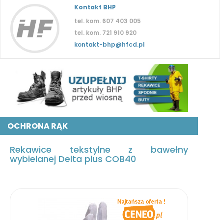
Kontakt BHP
tel. kom. 607 403 005
tel. kom. 721 910 920
kontakt-bhp@hfcd.pl
OCHRONA RĄK
Rekawice tekstylne z bawełny
wybielanej Delta plus COB40