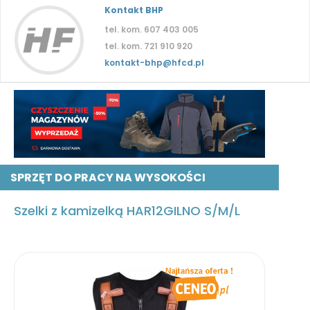
Kontakt BHP
tel. kom. 607 403 005
tel. kom. 721 910 920
kontakt-bhp@hfcd.pl
SPRZĘT DO PRACY NA WYSOKOŚCI
Szelki z kamizelką HAR12GILNO S/M/L