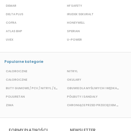
DEMAR
HF SAFETY
G
DELTA PLUS
IRUDEK SEKURALT
D
COFRA
HONEYWELL
H
ATLAS BHP
SPERIAN
P
UVEX
U-POWER
J
Popularne kategorie
CAŁOROCZNE
NITRYL
P
CAŁOROCZNE
OKULARY
H
BUTY GUMOWE / PCV / NITRYL / EVA
OBUWIE DLA MYŚLIWYCH I WĘDKARZY
T
POLIURETAN
PÓŁBUTY I SANDAŁY
O
ZIMA
CHRONIĄCE PRZED PRZECIĘCIEM I PRZEKŁUCIEM
W
FORMY PŁATNOŚCI
NEWSLETTER