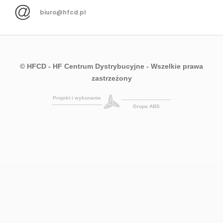
biuro@hfcd.pl
© HFCD - HF Centrum Dystrybucyjne
- Wszelkie prawa
zastrzeżony
Projekt i wykonanie
Grupa ABS