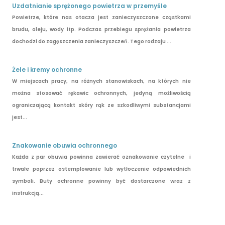
Uzdatnianie sprężonego powietrza w przemyśle
Powietrze, które nas otacza jest zanieczyszczone cząstkami
brudu, oleju, wody itp. Podczas przebiegu sprężania powietrza
dochodzi do zagęszczenia zanieczyszczeń. Tego rodzaju ...
Żele i kremy ochronne
W miejscach pracy, na różnych stanowiskach, na których nie
można stosować rękawic ochronnych, jedyną możliwością
ograniczającą kontakt skóry rąk ze szkodliwymi substancjami
jest...
Znakowanie obuwia ochronnego
Każda z par obuwia powinna zawierać oznakowanie czytelne i
trwałe poprzez ostemplowanie lub wytłoczenie odpowiednich
symboli. Buty ochronne powinny być dostarczone wraz z
instrukcją...