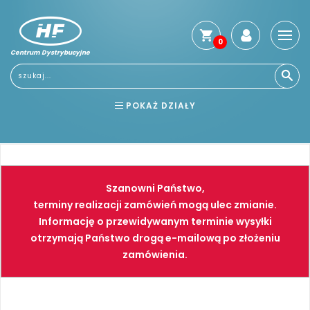
0
Centrum Dystrybucyjne
POKAŻ DZIAŁY
BHP
ELEKTRONARZĘDZIA
NARZĘDZIA
SPAWALNICTWO
Szanowni Państwo,
FARBY
PNEUMATYKA
terminy realizacji zamówień mogą ulec zmianie.
Informację o przewidywanym terminie wysyłki
otrzymają Państwo drogą e-mailową po złożeniu
zamówienia.