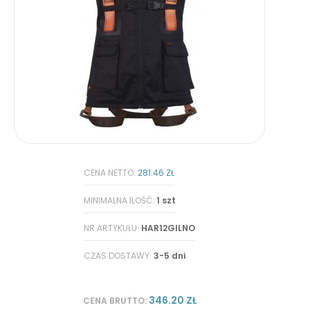
CENA NETTO:
281.46 ZŁ
MINIMALNA ILOŚĆ:
1 szt
NR ARTYKUŁU:
HAR12GILNO
CZAS DOSTAWY:
3-5 dni
346.20 ZŁ
CENA BRUTTO: