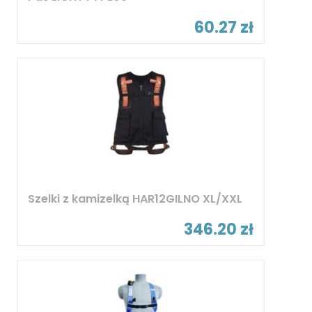
60.27 zł
Szelki z kamizelką HAR12GILNO XL/XXL
346.20 zł