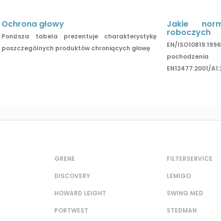
Ochrona głowy
Jakie nor
roboczych
Poniższa tabela prezentuje charakterystykę
EN/ISO10819:1
poszczególnych produktów chroniących głowę
pochodze
EN12477:2001/A1:
GRENE
FILTERSERVICE
DISCOVERY
LEMIGO
HOWARD LEIGHT
SWING MED
PORTWEST
STEDMAN