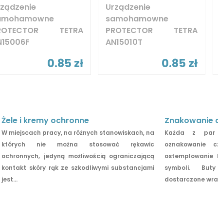
rządzenie
Urządzenie
amohamowne
samohamowne
ROTECTOR TETRA
PROTECTOR TETRA
N15006F
AN15010T
0.85 zł
0.85 zł
Żele i kremy ochronne
Znakowanie 
W miejscach pracy, na różnych stanowiskach, na
Każda z par 
których nie można stosować rękawic
oznakowanie c
ochronnych, jedyną możliwością ograniczającą
ostemplowanie 
kontakt skóry rąk ze szkodliwymi substancjami
symboli. Bu
jest...
dostarczone wraz 