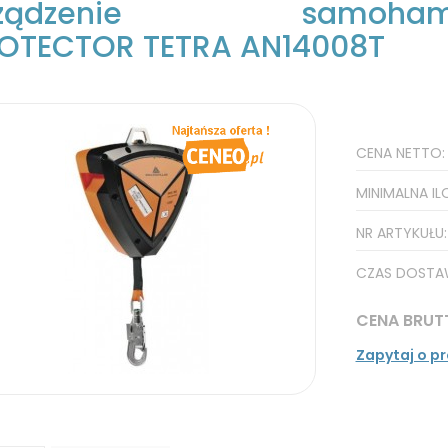
rządzenie samoham
OTECTOR TETRA AN14008T
CENA NETTO
MINIMALNA IL
NR ARTYKUŁU
CZAS DOSTA
CENA BRUT
Zapytaj o p