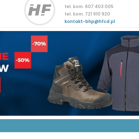
tel. kom. 607 403 005
tel. kom. 721 910 920
kontakt-bhp@hfcd.pl