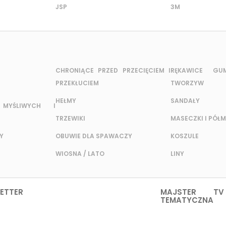
JSP
3M
CHRONIĄCE PRZED PRZECIĘCIEM I
RĘKAWICE G
PRZEKŁUCIEM
TWORZYW
HEŁMY
SANDAŁY
MYŚLIWYCH I
TRZEWIKI
MASECZKI I PÓŁM
Y
OBUWIE DLA SPAWACZY
KOSZULE
WIOSNA / LATO
LINY
ETTER
MAJSTER TV
TEMATYCZNA