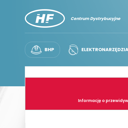
Centrum Dystrybucyjne
BHP
ELEKTRONARZĘDZI
Informację o przewidyw