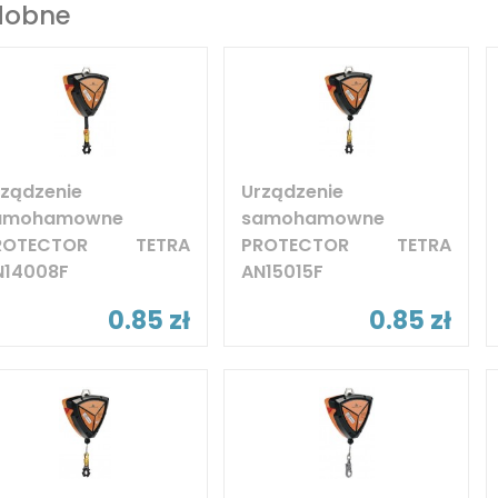
dobne
rządzenie
Urządzenie
amohamowne
samohamowne
ROTECTOR TETRA
PROTECTOR TETRA
N14008F
AN15015F
0.85 zł
0.85 zł