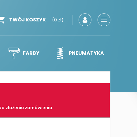
TWÓJ KOSZYK
(0 zł)
FARBY
PNEUMATYKA
po złożeniu zamówienia.