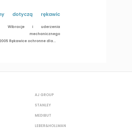
my dotyczą rękawic
996 Wibracje i uderzenia
nia mechanicznego
2005 Rękawice ochronne dla...
AJ GROUP
STANLEY
MEDIBUT
LEBER&HOLLMAN