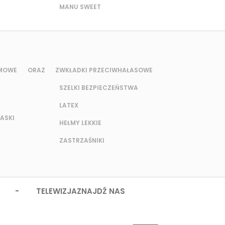
MANU SWEET
UMOWE ORAZ Z
WKŁADKI PRZECIWHAŁASOWE
SZELKI BEZPIECZEŃSTWA
LATEX
ASKI
HEŁMY LEKKIE
ZASTRZAŚNIKI
 - TELEWIZJA
ZNAJDŹ NAS