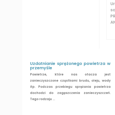
U
s
P
A
Uzdatnianie sprężonego powietrza w
przemyśle
Powietrze, które nas otacza jest
zanieczyszczone cząstkami brudu, oleju, wody
itp. Podczas przebiegu sprężania powietrza
dochodzi do zagęszczenia zanieczyszczeń.
Tego rodzaju ...