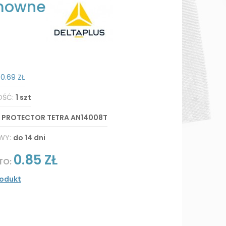
owne
:
0.69 ZŁ
OŚĆ:
1 szt
:
PROTECTOR TETRA AN14008T
WY:
do 14 dni
0.85 ZŁ
TO:
rodukt