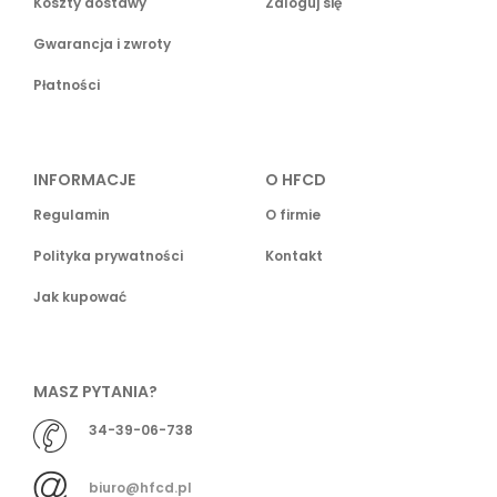
Koszty dostawy
Zaloguj się
Gwarancja i zwroty
Płatności
INFORMACJE
O HFCD
Regulamin
O firmie
Polityka prywatności
Kontakt
Jak kupować
MASZ PYTANIA?
34-39-06-738
biuro@hfcd.pl