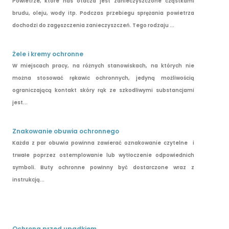
Powietrze, które nas otacza jest zanieczyszczone cząstkami
brudu, oleju, wody itp. Podczas przebiegu sprężania powietrza
dochodzi do zagęszczenia zanieczyszczeń. Tego rodzaju ...
Żele i kremy ochronne
W miejscach pracy, na różnych stanowiskach, na których nie
można stosować rękawic ochronnych, jedyną możliwością
ograniczającą kontakt skóry rąk ze szkodliwymi substancjami
jest...
Znakowanie obuwia ochronnego
Każda z par obuwia powinna zawierać oznakowanie czytelne i
trwałe poprzez ostemplowanie lub wytłoczenie odpowiednich
symboli. Buty ochronne powinny być dostarczone wraz z
instrukcją...
Ochrona przed upadkiem