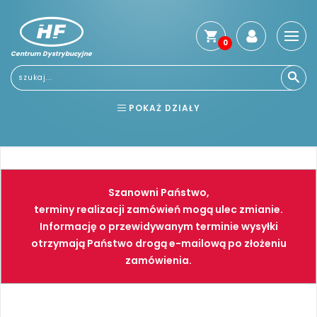
0
Centrum Dystrybucyjne
POKAŻ DZIAŁY
BHP
ELEKTRONARZĘDZIA
NARZĘDZIA
SPAWALNICTWO
Szanowni Państwo,
FARBY
PNEUMATYKA
terminy realizacji zamówień mogą ulec zmianie.
Informację o przewidywanym terminie wysyłki
otrzymają Państwo drogą e-mailową po złożeniu
zamówienia.