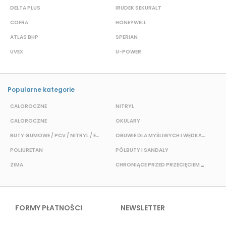
DELTA PLUS
IRUDEK SEKURALT
D
COFRA
HONEYWELL
H
ATLAS BHP
SPERIAN
P
UVEX
U-POWER
F
Popularne kategorie
CAŁOROCZNE
NITRYL
P
CAŁOROCZNE
OKULARY
H
BUTY GUMOWE / PCV / NITRYL / EVA
OBUWIE DLA MYŚLIWYCH I WĘDKARZY
T
POLIURETAN
PÓŁBUTY I SANDAŁY
O
ZIMA
CHRONIĄCE PRZED PRZECIĘCIEM I PRZEKŁUCIEM
W
FORMY PŁATNOŚCI
NEWSLETTER