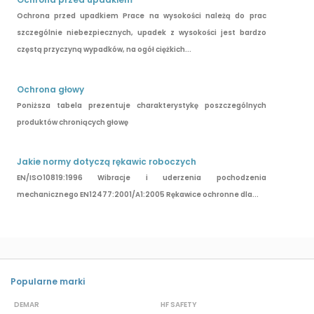
Ochrona przed upadkiem Prace na wysokości należą do prac
szczególnie niebezpiecznych, upadek z wysokości jest bardzo
częstą przyczyną wypadków, na ogół ciężkich...
Ochrona głowy
Poniższa tabela prezentuje charakterystykę poszczególnych
produktów chroniących głowę
Jakie normy dotyczą rękawic roboczych
EN/ISO10819:1996 Wibracje i uderzenia pochodzenia
mechanicznego EN12477:2001/A1:2005 Rękawice ochronne dla...
Popularne marki
DEMAR
HF SAFETY
G