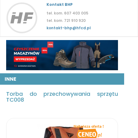
Kontakt BHP
tel. kom. 607 403 005
tel. kom. 721 910 920
kontakt-bhp@hfcd.pl
INNE
Torba do przechowywania sprzętu
TC008