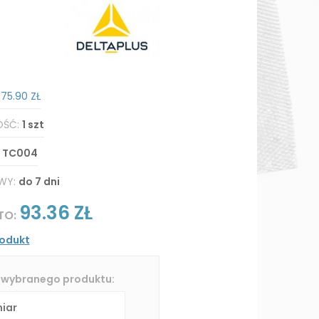
:
75.90 ZŁ
OŚĆ:
1 szt
:
TC004
WY:
do 7 dni
93.36 ZŁ
TO:
rodukt
 wybranego produktu: