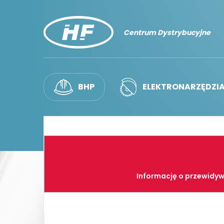
Centrum Dystrybucyjne
BHP
ELEKTRONARZĘDZI
Informację o przewidyw