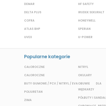
DEMAR
HF SAFETY
DELTA PLUS
IRUDEK SEKURALT
COFRA
HONEYWELL
ATLAS BHP
SPERIAN
UVEX
U-POWER
Popularne kategorie
CAŁOROCZNE
NITRYL
CAŁOROCZNE
OKULARY
BUTY GUMOWE / PCV / NITRYL / EVA
OBUWIE DLA 
WĘDKARZY
POLIURETAN
PÓŁBUTY I SANDAŁ
ZIMA
CHRONIĄCE PRZED