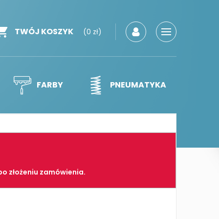
TWÓJ KOSZYK
(0 zł)
FARBY
PNEUMATYKA
po złożeniu zamówienia.