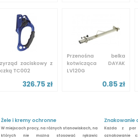
Przenośna belka
rzyrząd zaciskowy z
kotwicząca DAYAK
ączką TC002
LV120G
326.75 zł
0.85 zł
Żele i kremy ochronne
Znakowanie 
W miejscach pracy, na różnych stanowiskach, na
Każda z par 
których nie można stosować rękawic
oznakowanie c