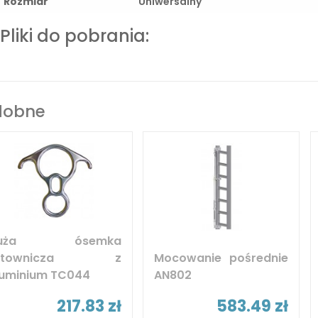
Rozmiar
Uniwersalny
Pliki do pobrania:
dobne
uża ósemka
atownicza z
Mocowanie pośrednie
luminium TC044
AN802
217.83 zł
583.49 zł