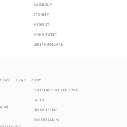
AJ GROUP
STANLEY
MEDIBUT
MANU SWEET
LEBER&HOLLMAN
UMOWE ORAZ Z
LINY
SZELKI BEZPIECZEŃSTWA
LATEX
ASKI
HEŁMY LEKKIE
ZASTRZAŚNIKI
IWHAŁASOWE