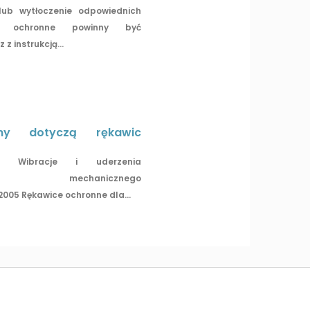
lub wytłoczenie odpowiednich
ty ochronne powinny być
z instrukcją...
my dotyczą rękawic
996 Wibracje i uderzenia
nia mechanicznego
2005 Rękawice ochronne dla...