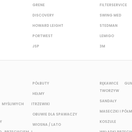
GRENE
FILTERSERVICE
DISCOVERY
SWING MED
HOWARD LEIGHT
STEDMAN
PORTWEST
LEMIGO
JSP
3M
PÓŁBUTY
RĘKAWICE G
TWORZYW
HEŁMY
SANDAŁY
MYŚLIWYCH I
TRZEWIKI
MASECZKI I PÓŁM
OBUWIE DLA SPAWACZY
Y
KOSZULE
WIOSNA / LATO
 PRZECIĘCIEM I
WKŁADKI PRZEC