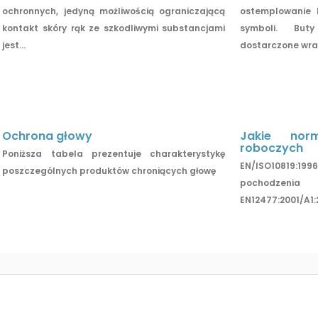
ochronnych, jedyną możliwością ograniczającą
ostemplowanie 
kontakt skóry rąk ze szkodliwymi substancjami
symboli. Bu
jest...
dostarczone wraz 
Ochrona głowy
Jakie nor
roboczych
Poniższa tabela prezentuje charakterystykę
EN/ISO10819:1
poszczególnych produktów chroniących głowę
pochodze
EN12477:2001/A1: