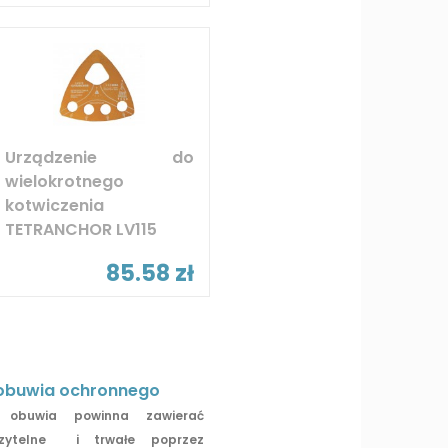
Urządzenie do
wielokrotnego
kotwiczenia
TETRANCHOR LV115
85.58 zł
obuwia ochronnego
obuwia powinna zawierać
zytelne i trwałe poprzez