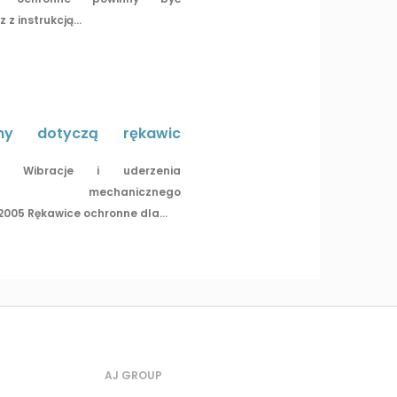
z instrukcją...
my dotyczą rękawic
996 Wibracje i uderzenia
nia mechanicznego
2005 Rękawice ochronne dla...
AJ GROUP