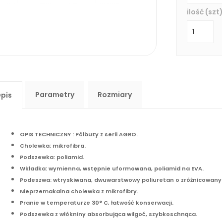
ilość (szt)
Parametry
Rozmiary
pis
OPIS TECHNICZNY : Półbuty z serii AGRO.
Cholewka: mikrofibra.
Podszewka: poliamid.
Wkładka: wymienna, wstępnie uformowana, poliamid na EVA.
Podeszwa: wtryskiwana, dwuwarstwowy poliuretan o zróżnicowany
Nieprzemakalna cholewka z mikrofibry.
Pranie w temperaturze 30° C, łatwość konserwacji.
Podszewka z włókniny absorbująca wilgoć, szybkoschnąca
.