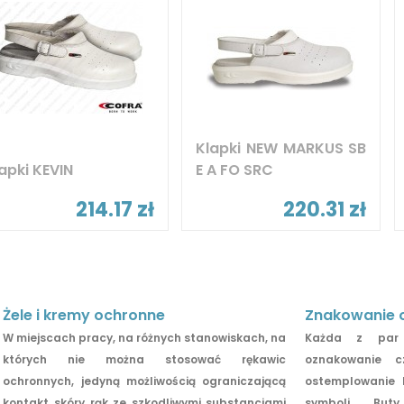
Klapki NEW MARKUS SB
apki KEVIN
E A FO SRC
214.17 zł
220.31 zł
Żele i kremy ochronne
Znakowanie 
W miejscach pracy, na różnych stanowiskach, na
Każda z par 
których nie można stosować rękawic
oznakowanie c
ochronnych, jedyną możliwością ograniczającą
ostemplowanie 
kontakt skóry rąk ze szkodliwymi substancjami
symboli. Bu