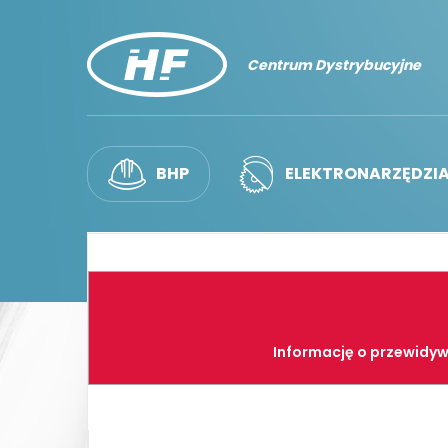
Centrum Dystrybucyjne
BHP
ELEKTRONARZĘDZI
Informację o przewidyw