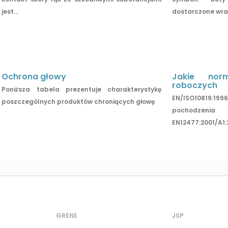
jest...
dostarczone wraz 
Ochrona głowy
Jakie nor
roboczych
Poniższa tabela prezentuje charakterystykę
EN/ISO10819:1
poszczególnych produktów chroniących głowę
pochodze
EN12477:2001/A1:
GRENE
JSP