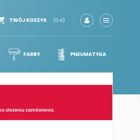
TWÓJ KOSZYK
(0 zł)
FARBY
PNEUMATYKA
po złożeniu zamówienia.