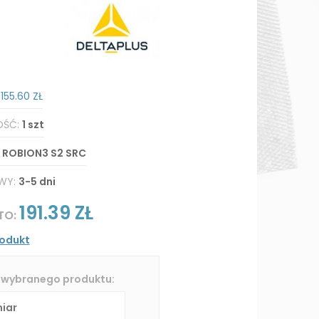
:
155.60 ZŁ
OŚĆ:
1 szt
:
ROBION3 S2 SRC
WY:
3-5 dni
191.39 ZŁ
TO:
rodukt
 wybranego produktu: