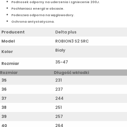
Podnosek odporny na uderzenia i zgniecenie 200J.
Pochłaniacz energii w obcasie.
Podeszwa odporna na węglowodory.
Ochrona antystatyczna.
Producent
Delta plus
Model
ROBION3 S2 SRC
Biały
Kolor
35-47
Rozmiar
Rozmiar
Długość wkładki
35
231
36
237
37
244
38
251
39
257
40
264