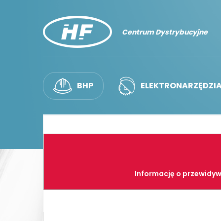
Centrum Dystrybucyjne
BHP
ELEKTRONARZĘDZI
Informację o przewidyw