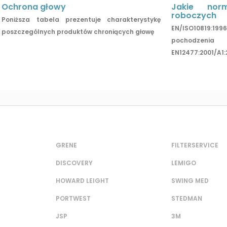
Ochrona głowy
Jakie nor
roboczych
Poniższa tabela prezentuje charakterystykę
EN/ISO10819:1
poszczególnych produktów chroniących głowę
pochodze
EN12477:2001/A1:
GRENE
FILTERSERVICE
DISCOVERY
LEMIGO
HOWARD LEIGHT
SWING MED
PORTWEST
STEDMAN
JSP
3M