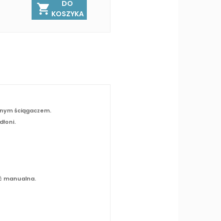
DO
KOSZYKA
znym ściągaczem.
dłoni.
ść manualna.