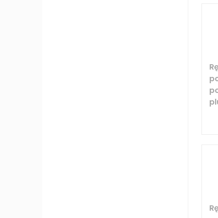
R
p
p
pl
R