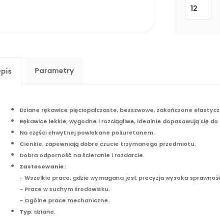
Parametry
pis
Dziane rękawice pięciopalczaste, bezszwowe, zakończone elastyc
Rękawice lekkie, wygodne i rozciągliwe, idealnie dopasowują się do 
Na części chwytnej powlekane poliuretanem.
Cienkie, zapewniają dobre czucie trzymanego przedmiotu.
Dobra odporność na ścieranie i rozdarcie.
Zastosowanie :
- Wszelkie prace, gdzie wymagana jest precyzja wysoka sprawno
- Prace w suchym środowisku.
- Ogólne prace mechaniczne.
Typ
: dziane.