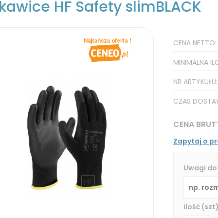
kawice HF Safety slimBLACK
CENA NETTO
MINIMALNA IL
NR ARTYKUŁU
CZAS DOSTA
CENA BRUT
Zapytaj o p
Uwagi do
ilość (szt)