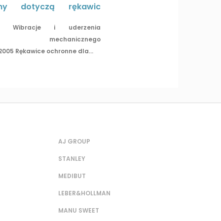
my dotyczą rękawic
996 Wibracje i uderzenia
nia mechanicznego
2005 Rękawice ochronne dla...
AJ GROUP
STANLEY
MEDIBUT
LEBER&HOLLMAN
MANU SWEET