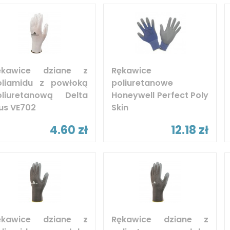
ękawice dziane z
Rękawice
oliamidu z powłoką
poliuretanowe
oliuretanową Delta
Honeywell Perfect Poly
us VE702
Skin
4.60 zł
12.18 zł
ękawice dziane z
Rękawice dziane z