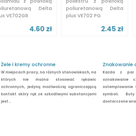
oliamidu z powłoką
poliestru z powłoką
oliuretanową Delta
poliuretanową Delta
lus VE702GR
plus VE702 PG
4.60 zł
2.45 zł
Żele i kremy ochronne
Znakowanie 
W miejscach pracy, na różnych stanowiskach, na
Każda z par 
których nie można stosować rękawic
oznakowanie c
ochronnych, jedyną możliwością ograniczającą
ostemplowanie 
kontakt skóry rąk ze szkodliwymi substancjami
symboli. Bu
jest...
dostarczone wraz 