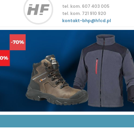
tel. kom. 607 403 005
tel. kom. 721 910 920
kontakt-bhp@hfcd.pl