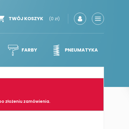
TWÓJ KOSZYK
(0 zł)
FARBY
PNEUMATYKA
po złożeniu zamówienia.