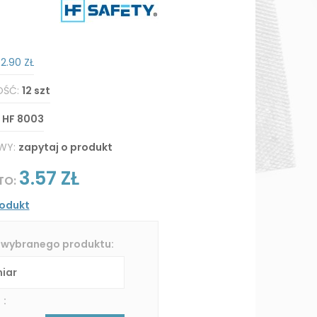
:
2.90 ZŁ
OŚĆ:
12 szt
:
HF 8003
WY:
zapytaj o produkt
3.57 ZŁ
TO:
rodukt
 wybranego produktu:
 :