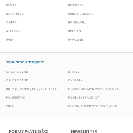
DEMAR
HF SAFETY
G
DELTA PLUS
IRUDEK SEKURALT
D
COFRA
HONEYWELL
H
ATLAS BHP
SPERIAN
P
UVEX
U-POWER
J
Popularne kategorie
CAŁOROCZNE
NITRYL
P
CAŁOROCZNE
OKULARY
H
BUTY GUMOWE / PCV / NITRYL / EVA
OBUWIE DLA MYŚLIWYCH I WĘDKARZY
T
POLIURETAN
PÓŁBUTY I SANDAŁY
O
ZIMA
CHRONIĄCE PRZED PRZECIĘCIEM I PRZEKŁUCIEM
W
FORMY PŁATNOŚCI
NEWSLETTER