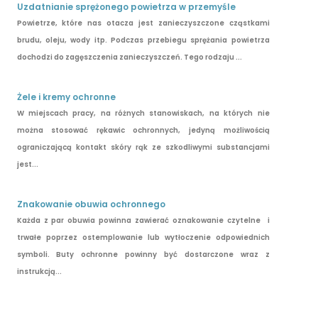
Uzdatnianie sprężonego powietrza w przemyśle
Powietrze, które nas otacza jest zanieczyszczone cząstkami
brudu, oleju, wody itp. Podczas przebiegu sprężania powietrza
dochodzi do zagęszczenia zanieczyszczeń. Tego rodzaju ...
Żele i kremy ochronne
W miejscach pracy, na różnych stanowiskach, na których nie
można stosować rękawic ochronnych, jedyną możliwością
ograniczającą kontakt skóry rąk ze szkodliwymi substancjami
jest...
Znakowanie obuwia ochronnego
Każda z par obuwia powinna zawierać oznakowanie czytelne i
trwałe poprzez ostemplowanie lub wytłoczenie odpowiednich
symboli. Buty ochronne powinny być dostarczone wraz z
instrukcją...