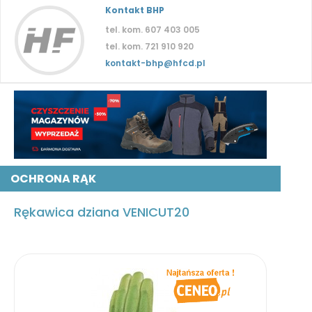
Kontakt BHP
tel. kom. 607 403 005
tel. kom. 721 910 920
kontakt-bhp@hfcd.pl
OCHRONA RĄK
Rękawica dziana VENICUT20