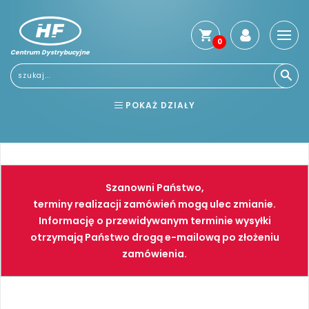
0
Centrum Dystrybucyjne
POKAŻ DZIAŁY
BHP
ELEKTRONARZĘDZIA
NARZĘDZIA
SPAWALNICTWO
Szanowni Państwo,
FARBY
PNEUMATYKA
terminy realizacji zamówień mogą ulec zmianie.
Informację o przewidywanym terminie wysyłki
otrzymają Państwo drogą e-mailową po złożeniu
zamówienia.