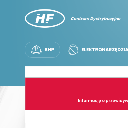
Centrum Dystrybucyjne
BHP
ELEKTRONARZĘDZI
Informację o przewidyw