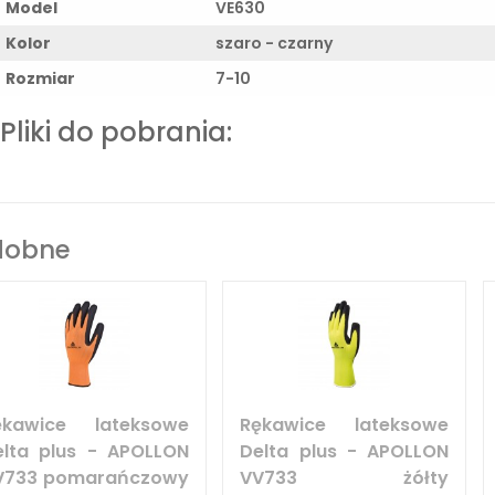
Model
VE630
Kolor
szaro - czarny
Rozmiar
7-10
Pliki do pobrania:
dobne
ękawice lateksowe
Rękawice lateksowe
elta plus - APOLLON
Delta plus - APOLLON
V733 pomarańczowy
VV733 żółty