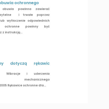
obuwia ochronnego
obuwia powinna zawierać
zytelne i trwałe poprzez
lub wytłoczenie odpowiednich
ty ochronne powinny być
z instrukcją...
my dotyczą rękawic
996 Wibracje i uderzenia
nia mechanicznego
2005 Rękawice ochronne dla...