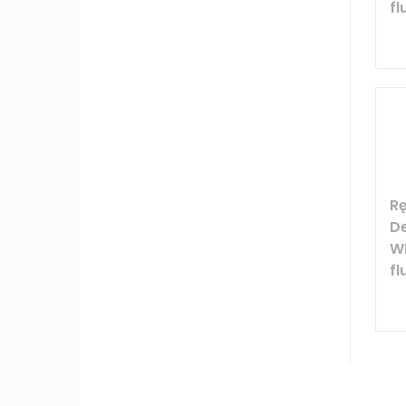
fl
R
D
W
fl