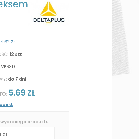
teksem
:
4.63 ZŁ
OŚĆ:
12 szt
:
VE630
WY:
do 7 dni
5.69 ZŁ
TO:
rodukt
 wybranego produktu: