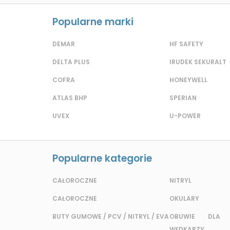
Popularne marki
DEMAR
HF SAFETY
DELTA PLUS
IRUDEK SEKURALT
COFRA
HONEYWELL
ATLAS BHP
SPERIAN
UVEX
U-POWER
Popularne kategorie
CAŁOROCZNE
NITRYL
CAŁOROCZNE
OKULARY
BUTY GUMOWE / PCV / NITRYL / EVA
OBUWIE DLA 
WĘDKARZY