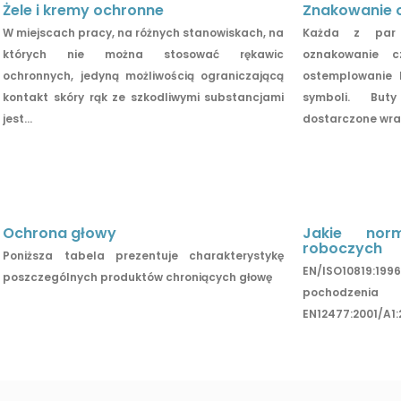
Żele i kremy ochronne
Znakowanie 
W miejscach pracy, na różnych stanowiskach, na
Każda z par 
których nie można stosować rękawic
oznakowanie c
ochronnych, jedyną możliwością ograniczającą
ostemplowanie 
kontakt skóry rąk ze szkodliwymi substancjami
symboli. Bu
jest...
dostarczone wraz 
Ochrona głowy
Jakie nor
roboczych
Poniższa tabela prezentuje charakterystykę
EN/ISO10819:1
poszczególnych produktów chroniących głowę
pochodze
EN12477:2001/A1: