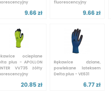
uorescencyjny
fluorescencyjny
9.66 zł
9.66 zł
ękawice ocieplane
elta plus - APOLLON
Rękawice dziane,
INTER VV735 żółty
powlekane lateksem
uorescencyjny
Delta plus - VE631
20.85 zł
6.77 zł