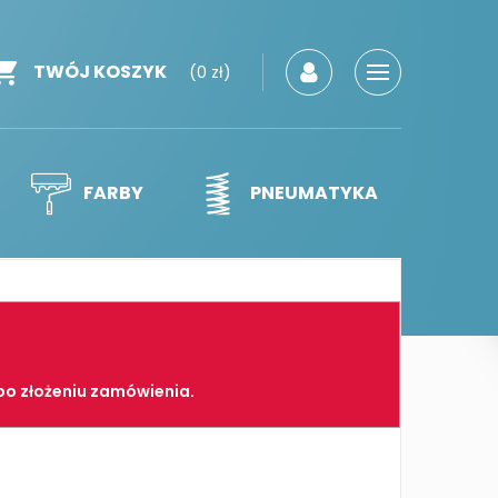
TWÓJ KOSZYK
(0 zł)
FARBY
PNEUMATYKA
po złożeniu zamówienia.