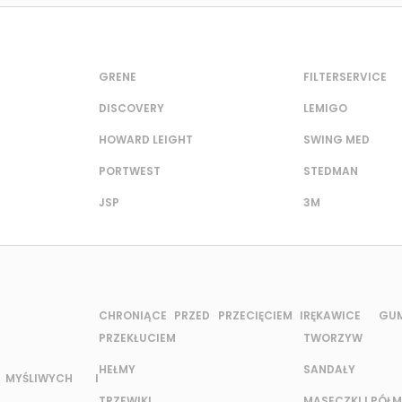
GRENE
FILTERSERVICE
DISCOVERY
LEMIGO
HOWARD LEIGHT
SWING MED
PORTWEST
STEDMAN
JSP
3M
CHRONIĄCE PRZED PRZECIĘCIEM I
RĘKAWICE G
PRZEKŁUCIEM
TWORZYW
HEŁMY
SANDAŁY
MYŚLIWYCH I
TRZEWIKI
MASECZKI I PÓŁM