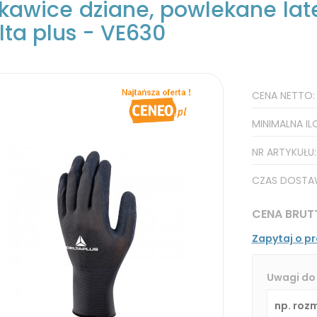
kawice dziane, powlekane la
lta plus - VE630
CENA NETTO
MINIMALNA IL
NR ARTYKUŁU
CZAS DOSTA
CENA BRUT
Zapytaj o p
Uwagi do