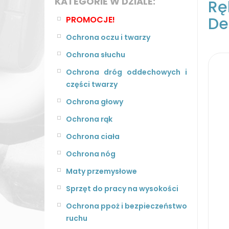
KATEGORIE W DZIALE:
Rę
De
PROMOCJE!
Ochrona oczu i twarzy
Ochrona słuchu
Ochrona dróg oddechowych i
części twarzy
Ochrona głowy
Ochrona rąk
Ochrona ciała
Ochrona nóg
Maty przemysłowe
Sprzęt do pracy na wysokości
Ochrona ppoż i bezpieczeństwo
ruchu