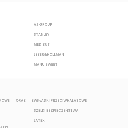
AJ GROUP
STANLEY
MEDIBUT
LEBER&HOLLMAN
MANU SWEET
UMOWE ORAZ Z
WKŁADKI PRZECIWHAŁASOWE
SZELKI BEZPIECZEŃSTWA
LATEX
ASKI