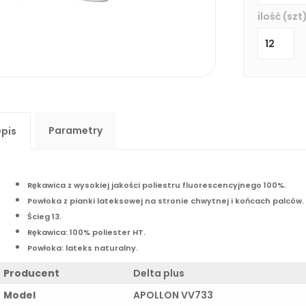
ilość (szt)
Parametry
pis
Rękawica z wysokiej jakości poliestru fluorescencyjnego 100%.
Powłoka z pianki lateksowej na stronie chwytnej i końcach palców.
Ścieg 13.
Rękawica: 100% poliester HT.
Powłoka: lateks naturalny.
Producent
Delta plus
Model
APOLLON VV733