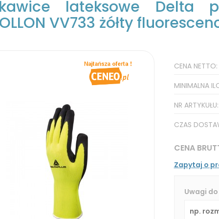
kawice lateksowe Delta p
OLLON VV733 żółty fluorescen
CENA NETTO
MINIMALNA IL
NR ARTYKUŁU
CZAS DOSTA
CENA BRUT
Zapytaj o p
Uwagi do