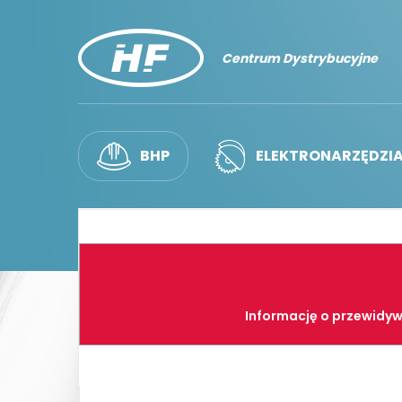
Centrum Dystrybucyjne
BHP
ELEKTRONARZĘDZI
Informację o przewidyw