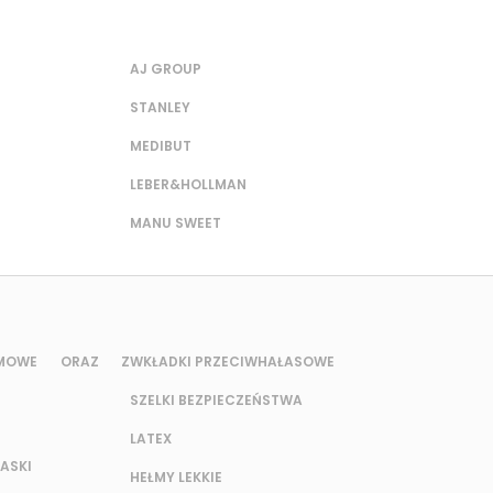
AJ GROUP
STANLEY
MEDIBUT
LEBER&HOLLMAN
MANU SWEET
UMOWE ORAZ Z
WKŁADKI PRZECIWHAŁASOWE
SZELKI BEZPIECZEŃSTWA
LATEX
ASKI
HEŁMY LEKKIE