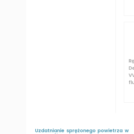
R
D
V
fl
Uzdatnianie sprężonego powietrza w