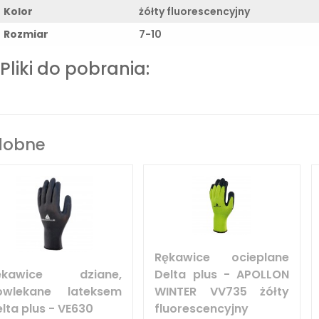
Kolor
żółty fluorescencyjny
Rozmiar
7-10
Pliki do pobrania:
dobne
Rękawice ocieplane
ękawice dziane,
Delta plus - APOLLON
owlekane lateksem
WINTER VV735 żółty
lta plus - VE630
fluorescencyjny