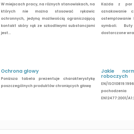
W miejscach pracy, na różnych stanowiskach, na
Każda z par 
których nie można stosować rękawic
oznakowanie c
ochronnych, jedyną możliwością ograniczającą
ostemplowanie 
kontakt skóry rąk ze szkodliwymi substancjami
symboli. Bu
jest...
dostarczone wraz 
Ochrona głowy
Jakie nor
roboczych
Poniższa tabela prezentuje charakterystykę
EN/ISO10819:1
poszczególnych produktów chroniących głowę
pochodze
EN12477:2001/A1: