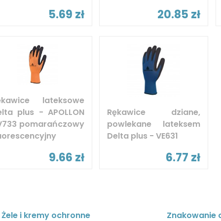
5.69 zł
20.85 zł
ękawice lateksowe
elta plus - APOLLON
Rękawice dziane,
V733 pomarańczowy
powlekane lateksem
uorescencyjny
Delta plus - VE631
9.66 zł
6.77 zł
Żele i kremy ochronne
Znakowanie 