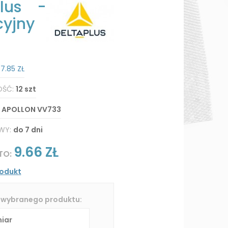
lus -
cyjny
:
7.85 ZŁ
OŚĆ:
12 szt
:
APOLLON VV733
WY:
do 7 dni
9.66 ZŁ
TO:
rodukt
 wybranego produktu: