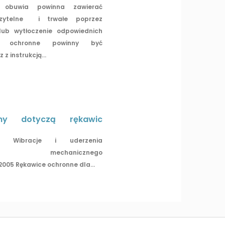
obuwia powinna zawierać
zytelne i trwałe poprzez
lub wytłoczenie odpowiednich
ty ochronne powinny być
z instrukcją...
my dotyczą rękawic
996 Wibracje i uderzenia
nia mechanicznego
2005 Rękawice ochronne dla...