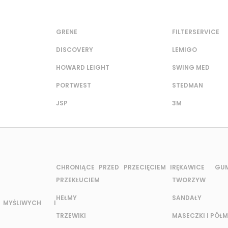
GRENE
FILTERSERVICE
DISCOVERY
LEMIGO
HOWARD LEIGHT
SWING MED
PORTWEST
STEDMAN
JSP
3M
CHRONIĄCE PRZED PRZECIĘCIEM I
RĘKAWICE G
PRZEKŁUCIEM
TWORZYW
HEŁMY
SANDAŁY
MYŚLIWYCH I
TRZEWIKI
MASECZKI I PÓŁM