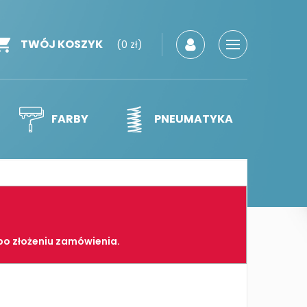
TWÓJ KOSZYK
(0 zł)
FARBY
PNEUMATYKA
po złożeniu zamówienia.