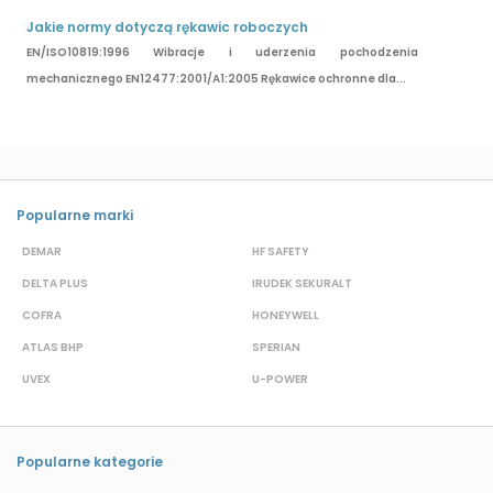
Jakie normy dotyczą rękawic roboczych
EN/ISO10819:1996 Wibracje i uderzenia pochodzenia
mechanicznego EN12477:2001/A1:2005 Rękawice ochronne dla...
Popularne marki
DEMAR
HF SAFETY
G
DELTA PLUS
IRUDEK SEKURALT
D
COFRA
HONEYWELL
H
ATLAS BHP
SPERIAN
P
UVEX
U-POWER
J
Popularne kategorie