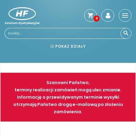
0
Centrum Dystrybucyjne
POKAŻ DZIAŁY
BHP
ELEKTRONARZĘDZIA
NARZĘDZIA
SPAWALNICTWO
Szanowni Państwo,
FARBY
PNEUMATYKA
terminy realizacji zamówień mogą ulec zmianie.
Informację o przewidywanym terminie wysyłki
otrzymają Państwo drogą e-mailową po złożeniu
zamówienia.