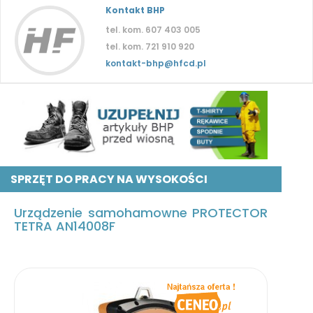
Kontakt BHP
tel. kom. 607 403 005
tel. kom. 721 910 920
kontakt-bhp@hfcd.pl
SPRZĘT DO PRACY NA WYSOKOŚCI
Urządzenie samohamowne PROTECTOR
TETRA AN14008F