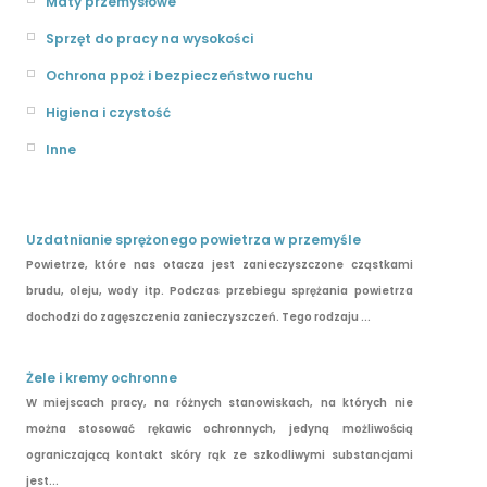
Maty przemysłowe
Sprzęt do pracy na wysokości
Ochrona ppoż i bezpieczeństwo ruchu
Higiena i czystość
Inne
Uzdatnianie sprężonego powietrza w przemyśle
Powietrze, które nas otacza jest zanieczyszczone cząstkami
brudu, oleju, wody itp. Podczas przebiegu sprężania powietrza
dochodzi do zagęszczenia zanieczyszczeń. Tego rodzaju ...
Żele i kremy ochronne
W miejscach pracy, na różnych stanowiskach, na których nie
można stosować rękawic ochronnych, jedyną możliwością
ograniczającą kontakt skóry rąk ze szkodliwymi substancjami
jest...