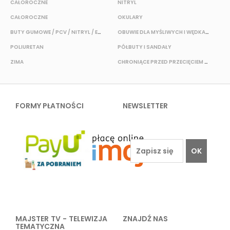
CAŁOROCZNE
NITRYL
P
CAŁOROCZNE
OKULARY
H
BUTY GUMOWE / PCV / NITRYL / EVA
OBUWIE DLA MYŚLIWYCH I WĘDKARZY
T
POLIURETAN
PÓŁBUTY I SANDAŁY
O
ZIMA
CHRONIĄCE PRZED PRZECIĘCIEM I PRZEKŁUCIEM
W
FORMY PŁATNOŚCI
NEWSLETTER
OK
MAJSTER TV - TELEWIZJA
ZNAJDŹ NAS
TEMATYCZNA